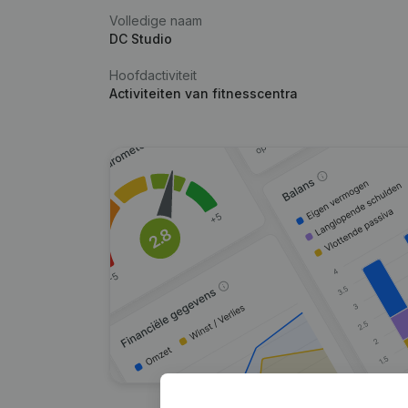
Volledige naam
DC Studio
Hoofdactiviteit
Activiteiten van fitnesscentra