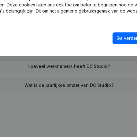
en. Deze cookies laten ons ook toe om beter te begrijpen hoe de 
Wanneer werd DC Studio opgericht?
's belangrijk zijn. Dit om het algemene gebruiksgemak van de webs
Wat is het adres van DC Studio?
Ga verder
neer heeft DC Studio voor het laatst een jaarrekening neergel
Hoeveel werknemers heeft DC Studio?
Wat is de jaarlijkse omzet van DC Studio?