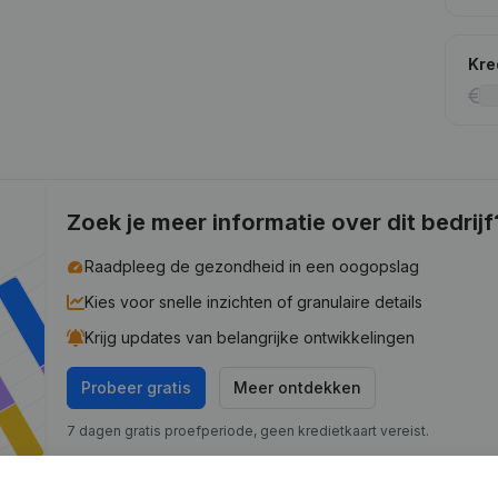
Kre
Zoek je meer informatie over dit bedrijf
Raadpleeg de gezondheid in een oogopslag
Kies voor snelle inzichten of granulaire details
Krijg updates van belangrijke ontwikkelingen
Probeer gratis
Meer ontdekken
7 dagen gratis proefperiode, geen kredietkaart vereist.