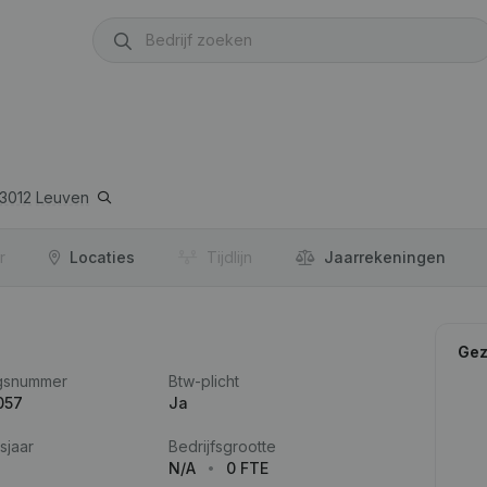
3012
Leuven
r
Locaties
Tijdlijn
Jaar­rekeningen
Gez
gsnummer
Btw-plicht
057
Ja
sjaar
Bedrijfsgrootte
N/A
0 FTE