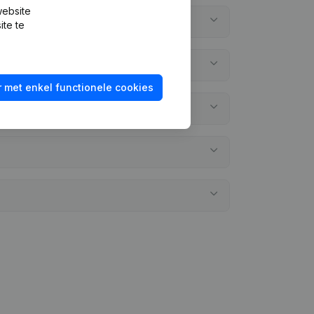
website
ite te
 met enkel functionele cookies
egd?