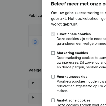
Beleef meer met onze c
Om uw gebruikerservaring te 
Publicaties
van DC Studio
gebruikt.
Het cookiebeheer
gee
wordt gebruikt.
Datum
Publicatie
Functionele cookies
Deze cookies zijn strikt noodz
20-07-2022
Rubriek Oprichti
garanderen een veilige online
Marketing cookies
Door marketing cookies te aan
uw interesses. Dit zowel op a
en derde partijen, hebben com
Veelgestelde vragen
Voorkeurscookies
Voorkeurscookies houden uw per
relevant en afgestemd op uw v
maken.
Analytische cookies
Deze cookies zorgen voor een 