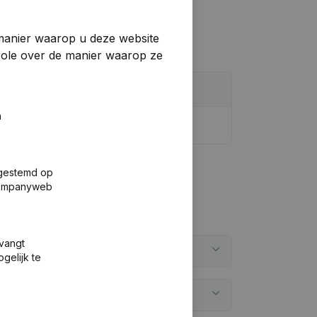
manier waarop u deze website
trole over de manier waarop ze
n
fgestemd op
 Companyweb
tvangt
gelijk te