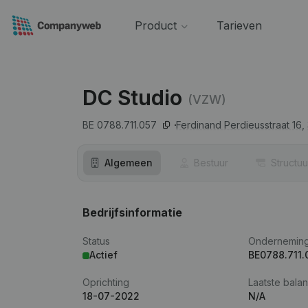
Product
Tarieven
DC Studio
(VZW)
BE 0788.711.057
Ferdinand Perdieusstraat 16,
Algemeen
Bestuur
Structuu
Bedrijfsinformatie
Status
Ondernemin
Actief
BE0788.711.
Oprichting
Laatste balan
18-07-2022
N/A