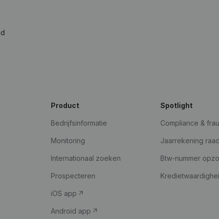
ad
Product
Spotlight
Bedrijfsinformatie
Compliance & fra
Monitoring
Jaarrekening raa
Internationaal zoeken
Btw-nummer opz
Prospecteren
Kredietwaardighe
iOS app
Android app