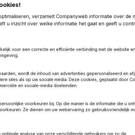
ookies!
optimaliseren, verzamelt Companyweb informatie over de 
ft u inzicht over welke informatie het gaat en geeft u con
akelijk voor een correcte en efficiënte verbinding met de website e
ng (Nieuwe Rechtspersoon, Opening Bijkantoor, enz...)
omgeving.
vaarden, wordt de inhoud van advertenties gepersonaliseerd en a
ndere sites als op uw sociale media. Deze cookies, geplaatst door
merciële en sociale-media doeleinden.
soonlijke voorkeuren bij. Op die manier is de informatie die u on
Wat is het btw-nummer van DC Studio?
oorkeuren. Ze dienen om uw webervaring zo gebruiksvriendelijk mo
Wat is het PEPPOL ID van DC Studio?
optimale analyse van onze verschillende gebruikers om zo de