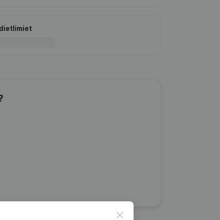
dietlimiet
?
Close