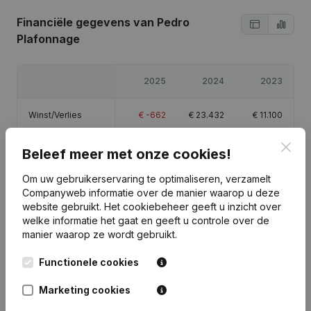
Financiële gegevens
van Pedro
Plafonnage
2025
2024
2023
Winst/Verlies
€
-662
€
23.432
€
11.100
Clos
Eigen vermogen
€
35.870
€
36.532
€
13.100
Beleef meer met onze cookies!
Om uw gebruikerservaring te optimaliseren, verzamelt
Brutomarge
€
8.947
€
35.715
€
25.298
Companyweb informatie over de manier waarop u deze
website gebruikt.
Het cookiebeheer
geeft u inzicht over
welke informatie het gaat en geeft u controle over de
manier waarop ze wordt gebruikt.
Functionele cookies
Publicaties
van Pedro Plafonnage
Marketing cookies
Datum
Publicatie