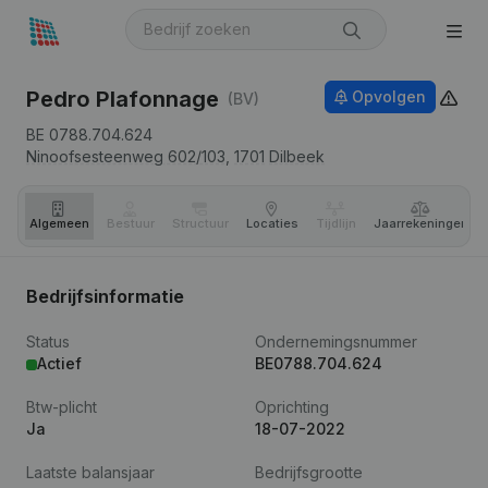
Pedro Plafonnage
Opvolgen
(BV)
BE 0788.704.624
Ninoofsesteenweg 602/103,
1701
Dilbeek
Algemeen
Bestuur
Structuur
Locaties
Tijdlijn
Jaar­rekeningen
Bedrijfsinformatie
Status
Ondernemingsnummer
Actief
BE0788.704.624
Btw-plicht
Oprichting
Ja
18-07-2022
Laatste balansjaar
Bedrijfsgrootte