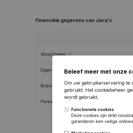
Financiële gegevens
van Jacq's
Winst/Verlies
Eigen vermogen
Beleef meer met onze c
Om uw gebruikerservaring te 
Brutomarge
gebruikt.
Het cookiebeheer
gee
wordt gebruikt.
Personeel
Functionele cookies
Deze cookies zijn strikt noodz
garanderen een veilige online