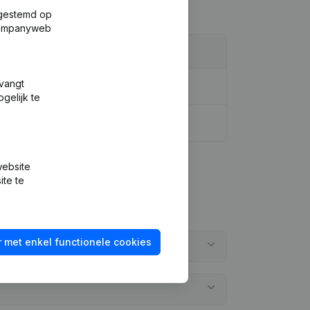
fgestemd op
 Companyweb
tvangt
gelijk te
website
ite te
 met enkel functionele cookies