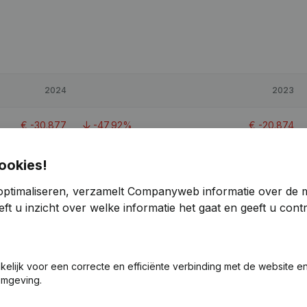
2024
2023
€
-30.877
-47,92%
€
-20.874
€
-72.275
-74,59%
€
-41.397
ookies!
optimaliseren, verzamelt Companyweb informatie over de 
€
34.413
> 1000%
€
876
ft u inzicht over welke informatie het gaat en geeft u con
1,7
akelijk voor een correcte en efficiënte verbinding met de website e
omgeving.