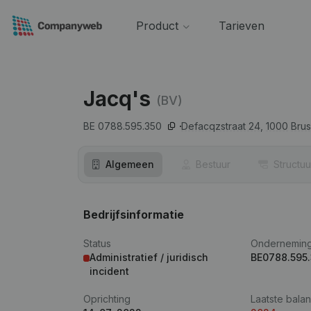
Product
Tarieven
Jacq's
(BV)
BE 0788.595.350
Defacqzstraat 24,
1000
Brus
Algemeen
Bestuur
Structuu
Bedrijfsinformatie
Status
Ondernemin
Administratief / juridisch
BE0788.595
incident
Oprichting
Laatste balan