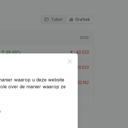
Tabel
Grafiek
2022
48,49%
€
-40.523
Close
-101,71%
€
-20.523
manier waarop u deze website
102,72%
€
-32.162
trole over de manier waarop ze
n