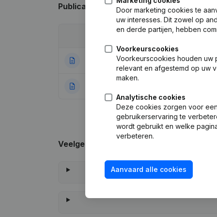
Marketing cookies
Publicaties
van Jacq's
Door marketing cookies te aan
uw interesses. Dit zowel op a
en derde partijen, hebben com
Datum
Publicatie
Voorkeurscookies
Voorkeurscookies houden uw per
07-07-2025
Ontslagneminge
relevant en afgestemd op uw v
maken.
18-07-2022
Rubriek Oprichti
Analytische cookies
Deze cookies zorgen voor een 
gebruikerservaring te verbeter
wordt gebruikt en welke pagina
verbeteren.
Veelgestelde vragen
Aanvaard alle cookies