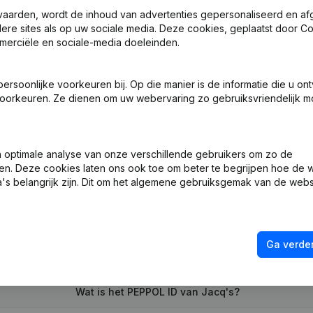
vaarden, wordt de inhoud van advertenties gepersonaliseerd en a
ndere sites als op uw sociale media. Deze cookies, geplaatst door
merciële en sociale-media doeleinden.
soonlijke voorkeuren bij. Op die manier is de informatie die u on
n, Benoemingen
(FR)
oorkeuren. Ze dienen om uw webervaring zo gebruiksvriendelijk mo
ng (Nieuwe Rechtspersoon, Opening Bijkantoor, enz...)
(FR)
optimale analyse van onze verschillende gebruikers om zo de
en. Deze cookies laten ons ook toe om beter te begrijpen hoe de 
's belangrijk zijn. Dit om het algemene gebruiksgemak van de webs
Ga verder
Wat is het btw-nummer van Jacq's?
Wat is het PEPPOL ID van Jacq's?