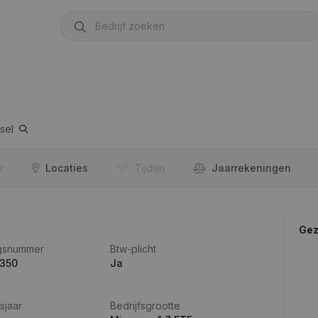
sel
r
Locaties
Tijdlijn
Jaar­rekeningen
Gez
gsnummer
Btw-plicht
.350
Ja
sjaar
Bedrijfsgrootte