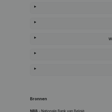
W
Bronnen
NBB
- Nationale Bank van België