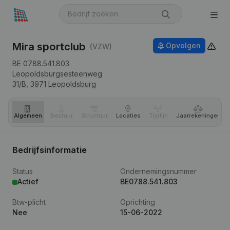
Mira sportclub
Opvolgen
(VZW)
BE 0788.541.803
Leopoldsburgsesteenweg
31/B,
3971
Leopoldsburg
Algemeen
Bestuur
Structuur
Locaties
Tijdlijn
Jaar­rekeningen
Bedrijfsinformatie
Status
Ondernemingsnummer
Actief
BE0788.541.803
Btw-plicht
Oprichting
Nee
15-06-2022