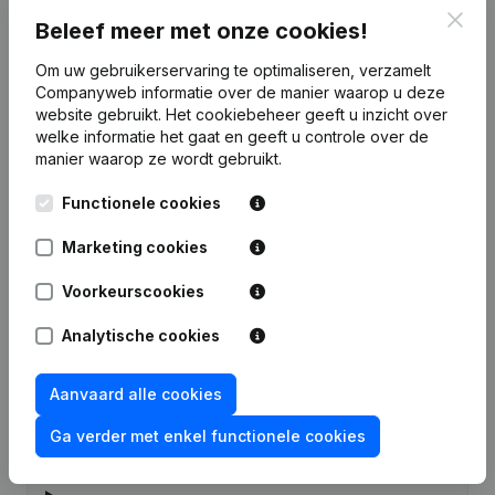
Clos
Beleef meer met onze cookies!
Datum
Publicatie
Om uw gebruikerservaring te optimaliseren, verzamelt
Companyweb informatie over de manier waarop u deze
Rubriek Oprichting (Nieuwe
website gebruikt.
Het cookiebeheer
geeft u inzicht over
16-08-2022
Rechtspersoon, Opening Bijkantoor,
welke informatie het gaat en geeft u controle over de
enz...)
manier waarop ze wordt gebruikt.
Functionele cookies
Marketing cookies
Veelgestelde vragen
Voorkeurscookies
Analytische cookies
Wat is het ondernemingsnummer van Mira
sportclub
Aanvaard alle cookies
Wat is het PEPPOL ID van Mira sportclub?
Ga verder met enkel functionele cookies