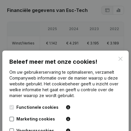
Financiële gegevens
van Esc-Tech
2025
2024
2023
2022
Winst/Verlies
€
1.142
€
4.291
€
3.195
€
3.189
Eigen
Clos
€
12.817
€
11.675
€
7.384
€
4.189
Beleef meer met onze cookies!
vermogen
Om uw gebruikerservaring te optimaliseren, verzamelt
Brutomarge
€
17.212
€
19.762
€
18.281
€
6.698
Companyweb informatie over de manier waarop u deze
website gebruikt.
Het cookiebeheer
geeft u inzicht over
welke informatie het gaat en geeft u controle over de
manier waarop ze wordt gebruikt.
Functionele cookies
Publicaties
van Esc-Tech
Marketing cookies
Datum
Publicatie
Voorkeurscookies