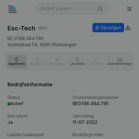
Esc-Tech
Opvolgen
(BV)
BE 0788.464.795
Vuntestraat 54,
9690
Kluisbergen
Algemeen
Bestuur
Structuur
Locaties
Tijdlijn
Jaar­rekeningen
Bedrijfsinformatie
Status
Ondernemingsnummer
Actief
BE0788.464.795
Btw-plicht
Oprichting
Ja
11-07-2022
Laatste balansjaar
Bedrijfsgrootte