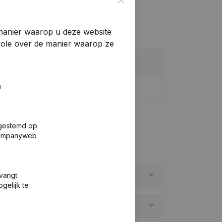
manier waarop u deze website
trole over de manier waarop ze
n
fgestemd op
 Companyweb
tvangt
unication office Management?
gelijk te
unication office Management?