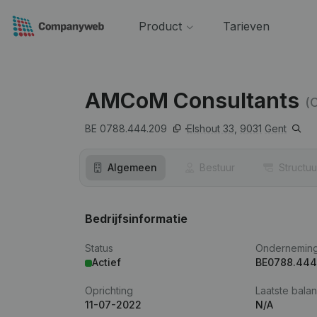
Product
Tarieven
AMCoM Consultants
(
BE 0788.444.209
Elshout 33,
9031
Gent
Algemeen
Bestuur
Structuu
Bedrijfsinformatie
Status
Ondernemin
Actief
BE0788.444
Oprichting
Laatste balan
11-07-2022
N/A