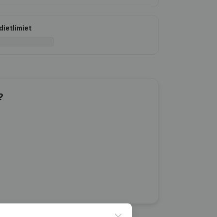
dietlimiet
?
Close