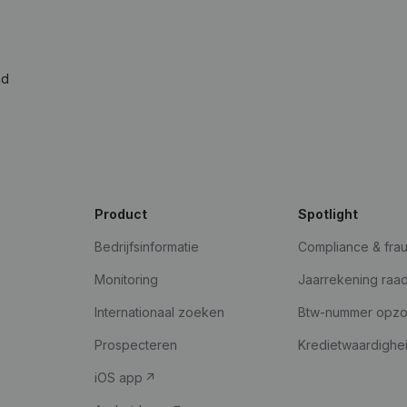
ad
Product
Spotlight
Bedrijfsinformatie
Compliance & fra
Monitoring
Jaarrekening raa
Internationaal zoeken
Btw-nummer opz
Prospecteren
Kredietwaardighe
iOS app