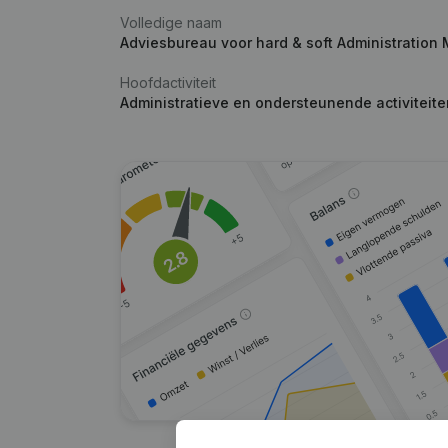
Volledige naam
Adviesbureau voor hard & soft Administratio
Hoofdactiviteit
Administratieve en ondersteunende activiteit