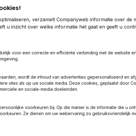
ookies!
optimaliseren, verzamelt Companyweb informatie over de 
ft u inzicht over welke informatie het gaat en geeft u con
akelijk voor een correcte en efficiënte verbinding met de website e
ng (Nieuwe Rechtspersoon, Opening Bijkantoor, enz...)
omgeving.
vaarden, wordt de inhoud van advertenties gepersonaliseerd en a
ndere sites als op uw sociale media. Deze cookies, geplaatst door
merciële en sociale-media doeleinden.
soonlijke voorkeuren bij. Op die manier is de informatie die u on
dviesbureau voor hard & soft Administration Marketing & Comm
oorkeuren. Ze dienen om uw webervaring zo gebruiksvriendelijk mo
dviesbureau voor hard & soft Administration Marketing & Comm