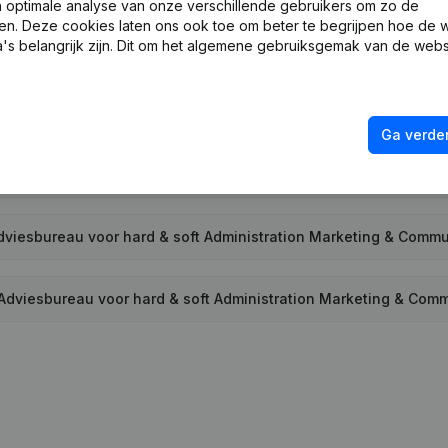
optimale analyse van onze verschillende gebruikers om zo de
en. Deze cookies laten ons ook toe om beter te begrijpen hoe de 
voor hard & soft Administration Marketing & Communication o
's belangrijk zijn. Dit om het algemene gebruiksgemak van de webs
iesbureau voor hard & soft Administration Marketing & Commun
Ga verder
oft Administration Marketing & Communication office Manageme
viesbureau voor hard & soft Administration Marketing & Comm
n Adviesbureau voor hard & soft Administration Marketing & Co