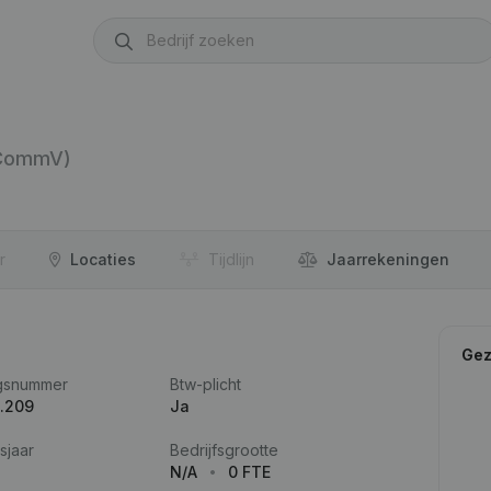
CommV)
r
Locaties
Tijdlijn
Jaar­rekeningen
Gez
gsnummer
Btw-plicht
.209
Ja
sjaar
Bedrijfsgrootte
N/A
0 FTE