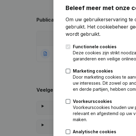
Beleef meer met onze c
Om uw gebruikerservaring te 
Publicaties
van AMCoM Consultants
gebruikt.
Het cookiebeheer
gee
wordt gebruikt.
Datum
Publicatie
Functionele cookies
Deze cookies zijn strikt noodz
13-07-2022
Rubriek Oprichti
garanderen een veilige online
Marketing cookies
Door marketing cookies te aan
uw interesses. Dit zowel op a
en derde partijen, hebben com
Veelgestelde vragen
Voorkeurscookies
Voorkeurscookies houden uw per
Wat is het btw-nummer van A
relevant en afgestemd op uw v
maken.
Wat is het PEPPOL ID van A
Analytische cookies