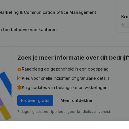
n Marketing & Communication office Management
Kre
en ten behoeve van kantoren
Zoek je meer informatie over dit bedrijf
Raadpleeg de gezondheid in een oogopslag
Kies voor snelle inzichten of granulaire details
Krijg updates van belangrijke ontwikkelingen
Probeer gratis
Meer ontdekken
7 dagen gratis proefperiode, geen kredietkaart vereist.