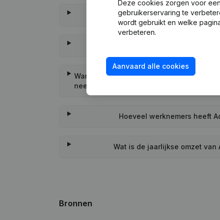
Deze cookies zorgen voor een 
gebruikerservaring te verbeter
Wanneer werd Adviesbureau 
wordt gebruikt en welke pagina
verbeteren.
Wat is het adres van Adv
Aanvaard alle cookies
Wanneer heeft Adviesbureau voor hard & s
neergelegd?
Hoeveel werknemers heeft Ad
Wat is de jaarlijkse omzet va
Bronnen