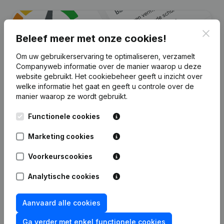
Clos
Beleef meer met onze cookies!
Om uw gebruikerservaring te optimaliseren, verzamelt
Companyweb informatie over de manier waarop u deze
website gebruikt.
Het cookiebeheer
geeft u inzicht over
welke informatie het gaat en geeft u controle over de
manier waarop ze wordt gebruikt.
Zoek je meer informatie over dit
Functionele cookies
bedrijf?
Marketing cookies
Raadpleeg de gezondheid in een oogopslag
Voorkeurscookies
Kies voor snelle inzichten of granulaire details
Krijg updates van belangrijke ontwikkelingen
Analytische cookies
Probeer gratis
Meer ontdekken
Aanvaard alle cookies
7 dagen gratis proefperiode, geen kredietkaart vereist.
Ga verder met enkel functionele cookies