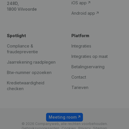
iOS app
248D,
1800 Vilvoorde
Android app
Spotlight
Platform
Compliance &
Integraties
fraudepreventie
Integraties op maat
Jaarrekening raadplegen
Betalingservaring
Btw-nummer opzoeken
Contact
Kredietwaardigheid
Tarieven
checken
Meeting room
© 2026 Companyweb, alle rechten voorbehouden.
Gebruiksvoorwaarden
Cookies
Privacy
Sitemap