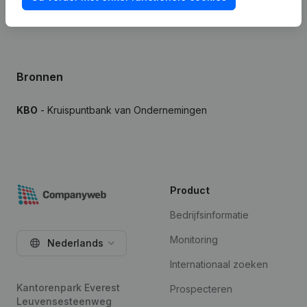
Bronnen
KBO
- Kruispuntbank van Ondernemingen
Product
Bedrijfsinformatie
Monitoring
Nederlands
Internationaal zoeken
Kantorenpark Everest
Prospecteren
Leuvensesteenweg