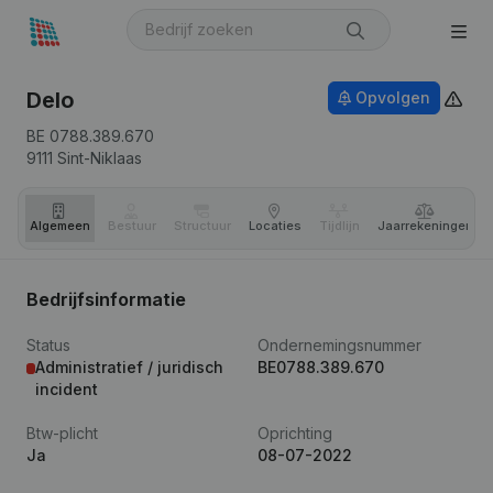
Delo
Opvolgen
BE 0788.389.670
9111
Sint-Niklaas
Algemeen
Bestuur
Structuur
Locaties
Tijdlijn
Jaar­rekeningen
Bedrijfsinformatie
Status
Ondernemingsnummer
Administratief / juridisch
BE0788.389.670
incident
Btw-plicht
Oprichting
Ja
08-07-2022