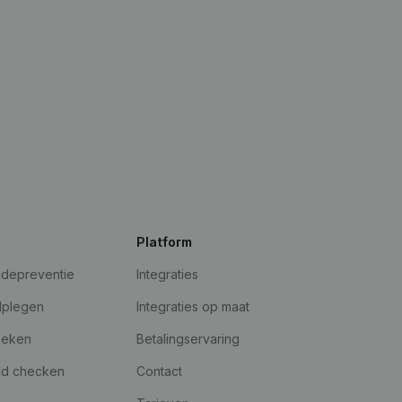
Platform
udepreventie
Integraties
dplegen
Integraties op maat
oeken
Betalingservaring
id checken
Contact