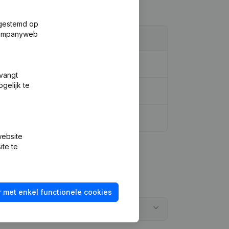
fgestemd op
 Companyweb
tvangt
gelijk te
website
ite te
 met enkel functionele cookies