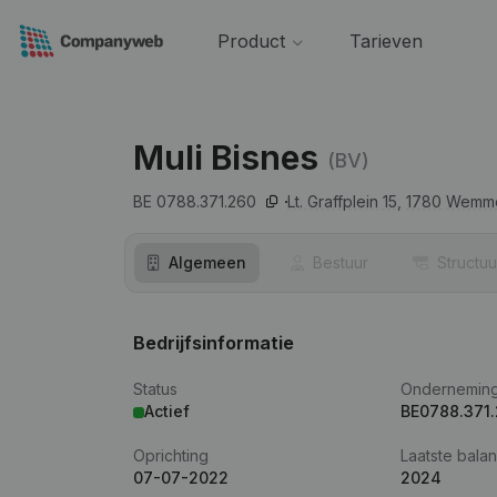
Product
Tarieven
Muli Bisnes
(BV)
BE 0788.371.260
Lt. Graffplein 15,
1780
Wemm
Algemeen
Bestuur
Structuu
Bedrijfsinformatie
Status
Ondernemin
Actief
BE0788.371
Oprichting
Laatste balan
07-07-2022
2024