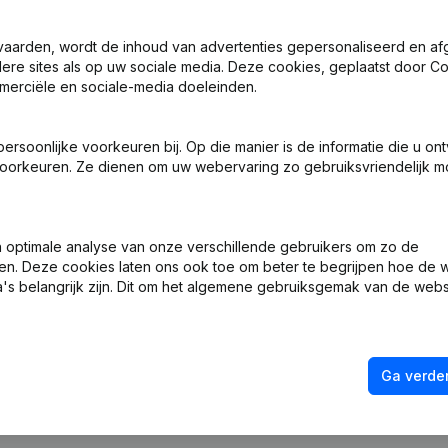
vaarden, wordt de inhoud van advertenties gepersonaliseerd en a
ndere sites als op uw sociale media. Deze cookies, geplaatst door
merciële en sociale-media doeleinden.
tuten
soonlijke voorkeuren bij. Op die manier is de informatie die u on
oorkeuren. Ze dienen om uw webervaring zo gebruiksvriendelijk mo
len - Ontslagnemingen - Benoemingen
ng (Nieuwe Rechtspersoon, Opening Bijkantoor, enz...)
optimale analyse van onze verschillende gebruikers om zo de
en. Deze cookies laten ons ook toe om beter te begrijpen hoe de 
's belangrijk zijn. Dit om het algemene gebruiksgemak van de webs
Ga verder
Wat is het btw-nummer van Muli Bisnes?