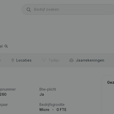
el
r
Locaties
Tijdlijn
Jaar­rekeningen
Gez
gsnummer
Btw-plicht
.260
Ja
sjaar
Bedrijfsgrootte
Micro
0 FTE