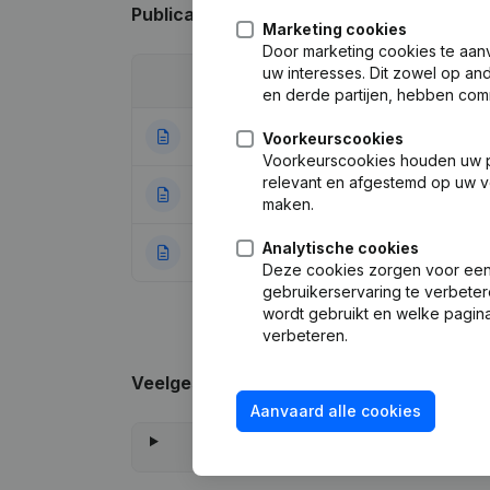
Publicaties
van Muli Bisnes
Marketing cookies
Door marketing cookies te aan
uw interesses. Dit zowel op a
Datum
Publicatie
en derde partijen, hebben com
23-02-2024
Wijziging(en) Sta
Voorkeurscookies
Voorkeurscookies houden uw per
relevant en afgestemd op uw v
27-10-2023
Kapitaal - Aande
maken.
Analytische cookies
11-07-2022
Rubriek Oprichti
Deze cookies zorgen voor een 
gebruikerservaring te verbeter
wordt gebruikt en welke pagina
verbeteren.
Veelgestelde vragen
Aanvaard alle cookies