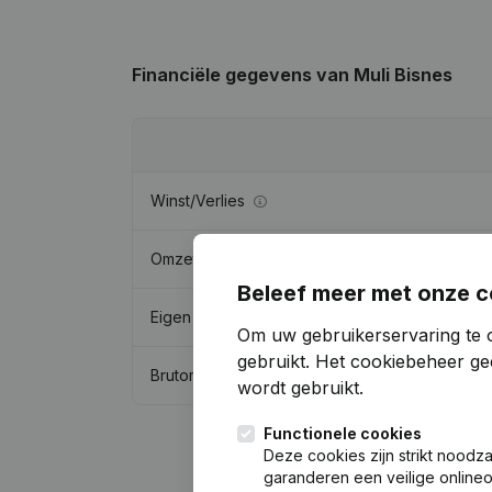
Financiële gegevens
van Muli Bisnes
Winst/Verlies
Omzet
Beleef meer met onze c
Eigen vermogen
Om uw gebruikerservaring te 
gebruikt.
Het cookiebeheer
gee
Brutomarge
wordt gebruikt.
Functionele cookies
Deze cookies zijn strikt noodz
garanderen een veilige online