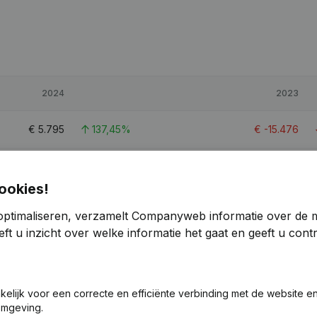
2024
2023
€
5.795
137,45%
€
-15.476
€
90.042
> 1000%
€
622
ookies!
€
-8.250
41,26%
€
-14.045
optimaliseren, verzamelt Companyweb informatie over de 
ft u inzicht over welke informatie het gaat en geeft u con
€
6.248
141,24%
€
-15.149
akelijk voor een correcte en efficiënte verbinding met de website e
omgeving.