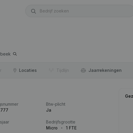
rbeek
r
Locaties
Tijdlijn
Jaar­rekeningen
Gez
gsnummer
Btw-plicht
.777
Ja
sjaar
Bedrijfsgrootte
Micro
1 FTE