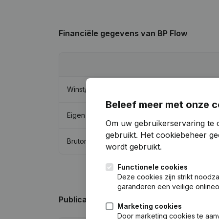
Financiële gegevens
van BP Flow
Winst/Verlies
Beleef meer met onze c
Eigen vermogen
Om uw gebruikerservaring te 
gebruikt.
Het cookiebeheer
gee
Brutomarge
wordt gebruikt.
Functionele cookies
Deze cookies zijn strikt noodz
garanderen een veilige online
Publicaties
van BP Flow
Marketing cookies
Door marketing cookies te aan