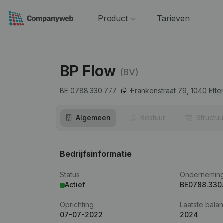
Product
Tarieven
BP Flow
(BV)
BE 0788.330.777
Frankenstraat 79,
1040
Ette
Algemeen
Bestuur
Structuu
Bedrijfsinformatie
Status
Ondernemin
Actief
BE0788.330
Oprichting
Laatste balan
07-07-2022
2024