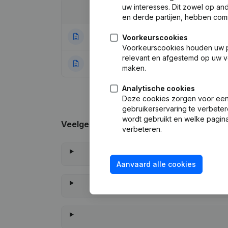
uw interesses. Dit zowel op a
Datum
Publicatie
en derde partijen, hebben com
06-10-2023
Maatschappelijke
Voorkeurscookies
Voorkeurscookies houden uw per
relevant en afgestemd op uw v
11-07-2022
Rubriek Oprichti
maken.
Analytische cookies
Deze cookies zorgen voor een 
gebruikerservaring te verbeter
wordt gebruikt en welke pagina
Veelgestelde vragen
verbeteren.
Aanvaard alle cookies