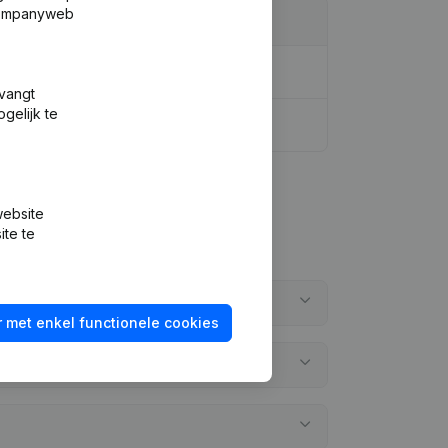
 Companyweb
tvangt
gelijk te
website
ite te
 met enkel functionele cookies