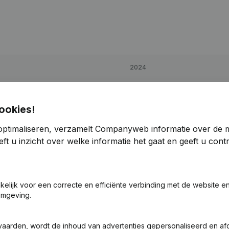
2024
€
-4.353
-110,12%
ookies!
€
29.365
-12,91%
optimaliseren, verzamelt Companyweb informatie over de 
ft u inzicht over welke informatie het gaat en geeft u con
€
27.204
-54,61%
akelijk voor een correcte en efficiënte verbinding met de website e
omgeving.
vaarden, wordt de inhoud van advertenties gepersonaliseerd en a