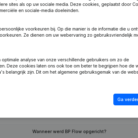
ndere sites als op uw sociale media. Deze cookies, geplaatst door
merciële en sociale-media doeleinden.
 Zetel
(FR)
soonlijke voorkeuren bij. Op die manier is de informatie die u on
oorkeuren. Ze dienen om uw webervaring zo gebruiksvriendelijk mo
ng (Nieuwe Rechtspersoon, Opening Bijkantoor, enz...)
(FR)
optimale analyse van onze verschillende gebruikers om zo de
en. Deze cookies laten ons ook toe om beter te begrijpen hoe de 
's belangrijk zijn. Dit om het algemene gebruiksgemak van de webs
Wat is het btw-nummer van BP Flow?
Ga verder
Wat is het PEPPOL ID van BP Flow?
Wanneer werd BP Flow opgericht?