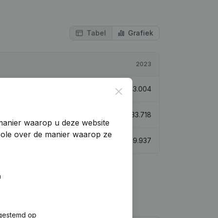
Tabel
Grafiek
2023
€
43.004
Close
€
33.718
manier waarop u deze website
trole over de manier waarop ze
€
59.937
n
fgestemd op