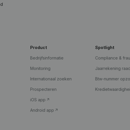
ad
Product
Spotlight
Bedrijfsinformatie
Compliance & fra
Monitoring
Jaarrekening raa
Internationaal zoeken
Btw-nummer opz
Prospecteren
Kredietwaardighe
iOS app
Android app