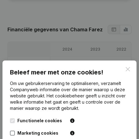
Financiële gegevens
van Chama Farez
2024
2023
2022
Winst/Verlies
€
13.904
€
-34.588
€
58.088
Clos
Beleef meer met onze cookies!
Eigen vermogen
€
9.103
€
-4.801
€
29.788
Om uw gebruikerservaring te optimaliseren, verzamelt
Companyweb informatie over de manier waarop u deze
Brutomarge
€
90.982
€
43.021
€
70.134
website gebruikt.
Het cookiebeheer
geeft u inzicht over
welke informatie het gaat en geeft u controle over de
manier waarop ze wordt gebruikt.
Functionele cookies
Publicaties
van Chama Farez
Marketing cookies