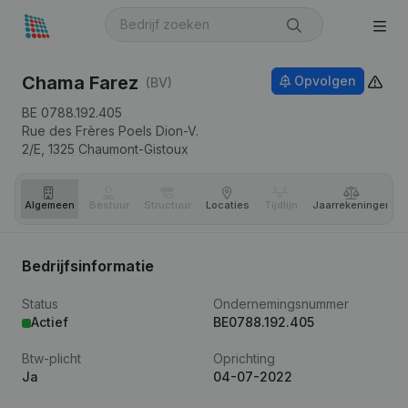
Chama Farez
Opvolgen
(BV)
BE 0788.192.405
Rue des Frères Poels Dion-V.
2/E,
1325
Chaumont-Gistoux
Algemeen
Bestuur
Structuur
Locaties
Tijdlijn
Jaar­rekeningen
Bedrijfsinformatie
Status
Ondernemingsnummer
Actief
BE0788.192.405
Btw-plicht
Oprichting
Ja
04-07-2022