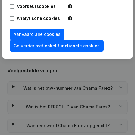
Voorkeurscookies
Datum
Publicatie
Analytische cookies
Rubriek Oprichting (Nieuwe
06-07-2022
Rechtspersoon, Opening Bijkantoor,
Aanvaard alle cookies
enz...)
(FR)
Ga verder met enkel functionele cookies
Veelgestelde vragen
Wat is het btw-nummer van Chama Farez?
Wat is het PEPPOL ID van Chama Farez?
Wanneer werd Chama Farez opgericht?