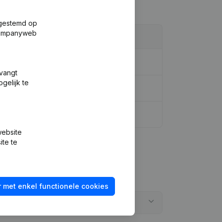
fgestemd op
 Companyweb
tvangt
gelijk te
website
ite te
 met enkel functionele cookies