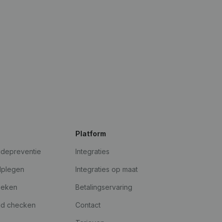
Platform
udepreventie
Integraties
dplegen
Integraties op maat
oeken
Betalingservaring
id checken
Contact