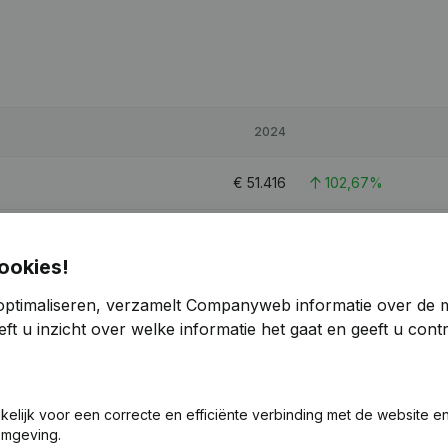
2024
€
51.416
102,67%
€
79.784
181,24%
ookies!
€
151.287
123,85%
optimaliseren, verzamelt Companyweb informatie over de 
ft u inzicht over welke informatie het gaat en geeft u con
2,5
akelijk voor een correcte en efficiënte verbinding met de website e
omgeving.