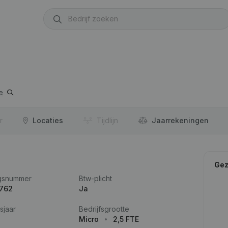
e
r
Locaties
Tijdlijn
Jaar­rekeningen
Gez
gsnummer
Btw-plicht
.762
Ja
sjaar
Bedrijfsgrootte
Micro
2,5 FTE