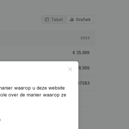
Tabel
Grafiek
2023
€
25.369
€
28.369
Close
€
67.583
manier waarop u deze website
trole over de manier waarop ze
n