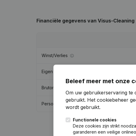
Financiële gegevens
van Visus-Cleaning
Winst/Verlies
Eigen vermogen
Beleef meer met onze c
Brutomarge
Om uw gebruikerservaring te 
gebruikt.
Het cookiebeheer
gee
Personeel
wordt gebruikt.
Functionele cookies
Deze cookies zijn strikt noodz
garanderen een veilige online