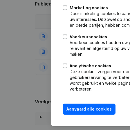
Publicaties
van Visus-Cleaning
Marketing cookies
Door marketing cookies te aan
uw interesses. Dit zowel op a
Datum
Publicatie
en derde partijen, hebben com
24-12-2024
Maatschappelijke
Voorkeurscookies
Voorkeurscookies houden uw per
relevant en afgestemd op uw v
16-01-2023
Maatschappelijke
maken.
Analytische cookies
04-07-2022
Rubriek Oprichti
Deze cookies zorgen voor een 
gebruikerservaring te verbeter
wordt gebruikt en welke pagina
verbeteren.
Veelgestelde vragen
Aanvaard alle cookies