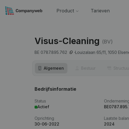
Product
Tarieven
Visus-Cleaning
(BV)
BE 0787.895.762
Louizalaan 65/11,
1050
Elsen
Algemeen
Bestuur
Structuu
Bedrijfsinformatie
Status
Ondernemin
Actief
BE0787.895
Oprichting
Laatste balan
30-06-2022
2024