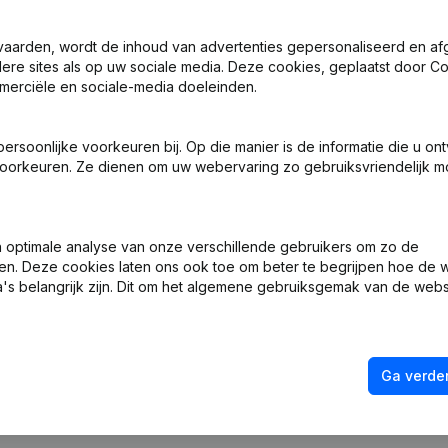
vaarden, wordt de inhoud van advertenties gepersonaliseerd en a
ndere sites als op uw sociale media. Deze cookies, geplaatst door
merciële en sociale-media doeleinden.
 Zetel
(FR)
soonlijke voorkeuren bij. Op die manier is de informatie die u on
oorkeuren. Ze dienen om uw webervaring zo gebruiksvriendelijk mo
 Zetel - Kapitaal, Aandelen - Ontslagnemingen, Benoemingen
(FR)
ng (Nieuwe Rechtspersoon, Opening Bijkantoor, enz...)
(FR)
optimale analyse van onze verschillende gebruikers om zo de
en. Deze cookies laten ons ook toe om beter te begrijpen hoe de 
's belangrijk zijn. Dit om het algemene gebruiksgemak van de webs
Ga verder
Wat is het btw-nummer van Visus-Cleaning?