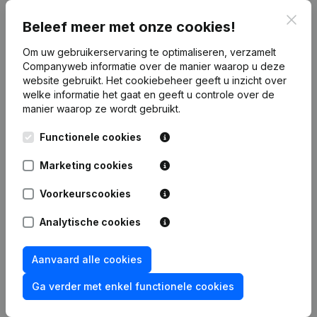
Clos
Publicaties
van Kds
Beleef meer met onze cookies!
Om uw gebruikerservaring te optimaliseren, verzamelt
Companyweb informatie over de manier waarop u deze
Datum
Publicatie
website gebruikt.
Het cookiebeheer
geeft u inzicht over
welke informatie het gaat en geeft u controle over de
Rubriek Oprichting (Nieuwe
manier waarop ze wordt gebruikt.
04-07-2022
Rechtspersoon, Opening Bijkantoor,
enz...)
Functionele cookies
Marketing cookies
Voorkeurscookies
Veelgestelde vragen
Analytische cookies
Wat is het btw-nummer van Kds?
Aanvaard alle cookies
Ga verder met enkel functionele cookies
Wat is het PEPPOL ID van Kds?