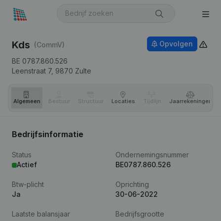
Kds
Opvolgen
(CommV)
BE 0787.860.526
Leenstraat 7,
9870
Zulte
Algemeen
Bestuur
Structuur
Locaties
Tijdlijn
Jaar­rekeningen
Bedrijfsinformatie
Status
Ondernemingsnummer
Actief
BE0787.860.526
Btw-plicht
Oprichting
Ja
30-06-2022
Laatste balansjaar
Bedrijfsgrootte