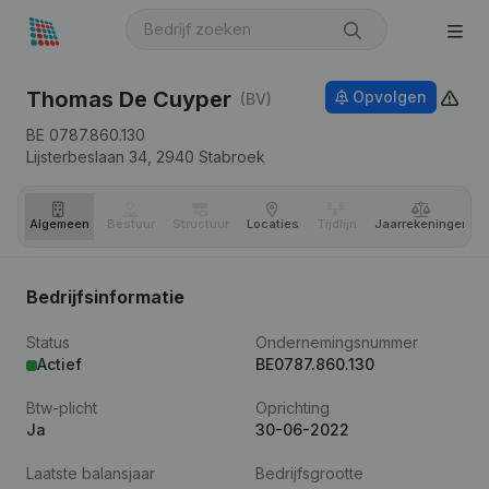
Thomas De Cuyper
Opvolgen
(BV)
BE 0787.860.130
Lijsterbeslaan 34,
2940
Stabroek
Algemeen
Bestuur
Structuur
Locaties
Tijdlijn
Jaar­rekeningen
Bedrijfsinformatie
Status
Ondernemingsnummer
Actief
BE0787.860.130
Btw-plicht
Oprichting
Ja
30-06-2022
Laatste balansjaar
Bedrijfsgrootte