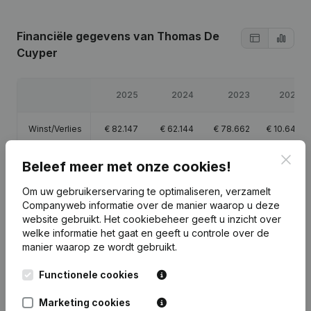
Financiële gegevens
van Thomas De
Cuyper
2025
2024
2023
2022
Winst/Verlies
€
82.147
€
62.144
€
78.662
€
10.648
Clos
Eigen
Beleef meer met onze cookies!
€
5.000
€
156.453
€
94.310
€
15.648
vermogen
Om uw gebruikerservaring te optimaliseren, verzamelt
Companyweb informatie over de manier waarop u deze
Brutomarge
€
107.534
€
83.815
€
105.309
€
16.720
website gebruikt.
Het cookiebeheer
geeft u inzicht over
welke informatie het gaat en geeft u controle over de
manier waarop ze wordt gebruikt.
Functionele cookies
Publicaties
van Thomas De Cuyper
Marketing cookies