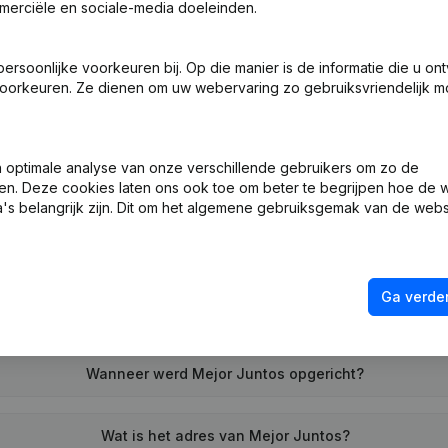
merciële en sociale-media doeleinden.
soonlijke voorkeuren bij. Op die manier is de informatie die u on
ng (Nieuwe Rechtspersoon, Opening Bijkantoor, enz...)
oorkeuren. Ze dienen om uw webervaring zo gebruiksvriendelijk mo
optimale analyse van onze verschillende gebruikers om zo de
en. Deze cookies laten ons ook toe om beter te begrijpen hoe de 
's belangrijk zijn. Dit om het algemene gebruiksgemak van de webs
Wat is het btw-nummer van Mejor Juntos?
Ga verder
Wat is het PEPPOL ID van Mejor Juntos?
Wanneer werd Mejor Juntos opgericht?
Wat is het adres van Mejor Juntos?