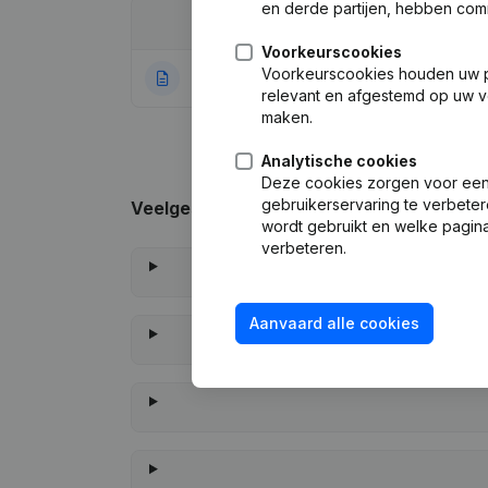
en derde partijen, hebben com
Datum
Publicatie
Voorkeurscookies
Voorkeurscookies houden uw per
08-07-2022
Rubriek Oprichti
relevant en afgestemd op uw v
maken.
Analytische cookies
Deze cookies zorgen voor een 
gebruikerservaring te verbeter
Veelgestelde vragen
wordt gebruikt en welke pagina
verbeteren.
Aanvaard alle cookies