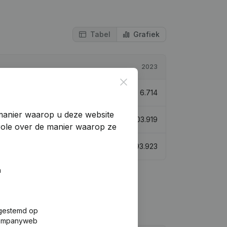
Tabel
Grafiek
2023
Close
22,92%
€
6.714
manier waarop u deze website
2,72%
€
303.919
trole over de manier waarop ze
-24,55%
€
93.923
n
fgestemd op
 Companyweb