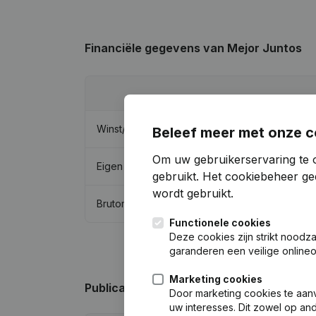
Financiële gegevens
van Mejor Juntos
Winst/Verlies
Beleef meer met onze c
Om uw gebruikerservaring te 
Eigen vermogen
gebruikt.
Het cookiebeheer
gee
wordt gebruikt.
Brutomarge
Functionele cookies
Deze cookies zijn strikt noodz
garanderen een veilige online
Marketing cookies
Publicaties
van Mejor Juntos
Door marketing cookies te aan
uw interesses. Dit zowel op a