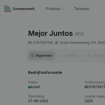
Product
Tarieven
Mejor Juntos
(BV)
BE 0787.857.160
Grote Hemmenweg 174,
352
Algemeen
Bestuur
Structuu
Bedrijfsinformatie
Status
Ondernemin
Actief
BE0787.857.
Oprichting
Laatste balan
27-06-2022
2025