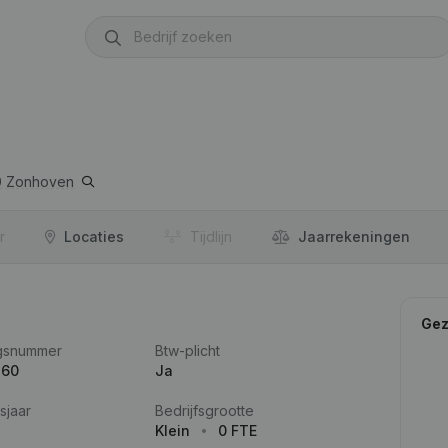
0
Zonhoven
r
Locaties
Tijdlijn
Jaar­rekeningen
Gez
gsnummer
Btw-plicht
160
Ja
sjaar
Bedrijfsgrootte
Klein
0 FTE