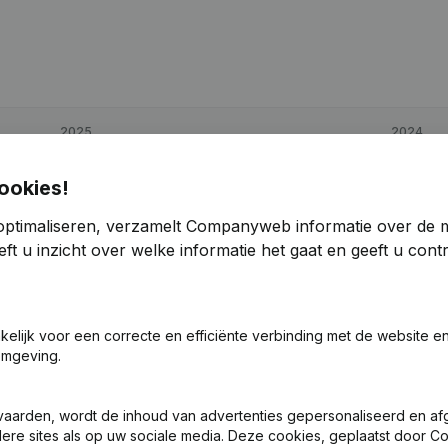
2025
2024
€
-11.069
-234,12%
€
8.253
ookies!
optimaliseren, verzamelt Companyweb informatie over de 
€
301.103
-3,55%
€
312.172
ft u inzicht over welke informatie het gaat en geeft u con
€
52.444
-25,99%
€
70.862
akelijk voor een correcte en efficiënte verbinding met de website e
omgeving.
vaarden, wordt de inhoud van advertenties gepersonaliseerd en a
ndere sites als op uw sociale media. Deze cookies, geplaatst door