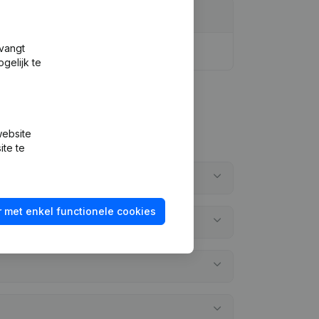
tvangt
gelijk te
website
ite te
 met enkel functionele cookies