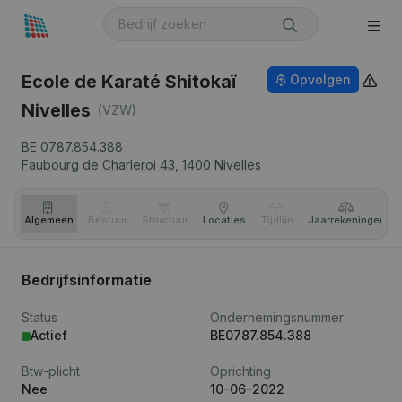
Ecole de Karaté Shitokaï
Opvolgen
Nivelles
(VZW)
BE 0787.854.388
Faubourg de Charleroi 43,
1400
Nivelles
Algemeen
Bestuur
Structuur
Locaties
Tijdlijn
Jaar­rekeningen
Bedrijfsinformatie
Status
Ondernemingsnummer
Actief
BE0787.854.388
Btw-plicht
Oprichting
Nee
10-06-2022