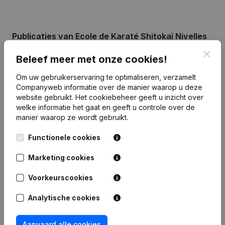
Publicaties
van Ecole de Karaté Shitokaï Nivelles
Clos
Beleef meer met onze cookies!
Datum
Publicatie
Om uw gebruikerservaring te optimaliseren, verzamelt
Companyweb informatie over de manier waarop u deze
Rubriek Oprichting (Nieuwe
website gebruikt.
Het cookiebeheer
geeft u inzicht over
11-07-2022
Rechtspersoon, Opening Bijkantoor,
welke informatie het gaat en geeft u controle over de
enz...)
(FR)
manier waarop ze wordt gebruikt.
Functionele cookies
Marketing cookies
Veelgestelde vragen
Voorkeurscookies
Wat is het ondernemingsnummer van Ecole de
Analytische cookies
Karaté Shitokaï Nivelles
Aanvaard alle cookies