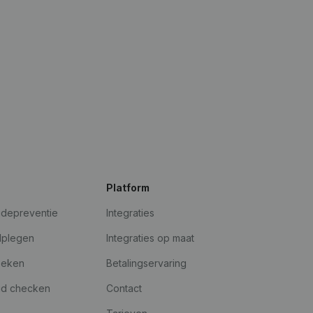
Platform
udepreventie
Integraties
dplegen
Integraties op maat
oeken
Betalingservaring
id checken
Contact