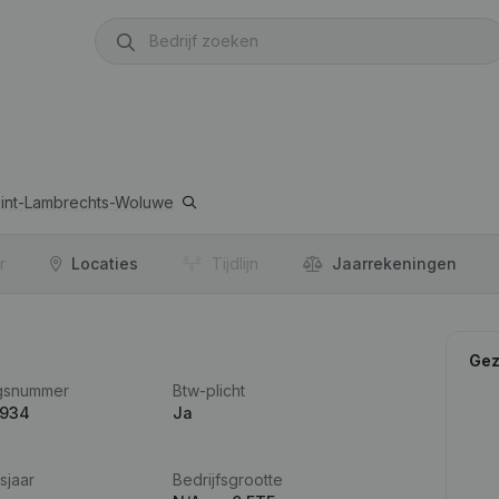
int-Lambrechts-Woluwe
r
Locaties
Tijdlijn
Jaar­rekeningen
Gez
gsnummer
Btw-plicht
.934
Ja
sjaar
Bedrijfsgrootte