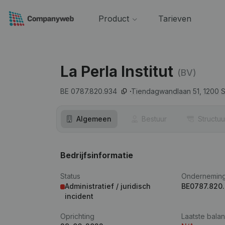
Product
Tarieven
La Perla Institut
(BV)
BE 0787.820.934
Tiendagwandlaan 51,
1200
S
Algemeen
Bestuur
Structuu
Bedrijfsinformatie
Status
Ondernemin
Administratief / juridisch
BE0787.820
incident
Oprichting
Laatste balan