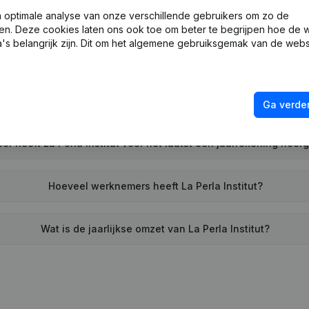
Wat is het PEPPOL ID van La Perla Institut?
optimale analyse van onze verschillende gebruikers om zo de
en. Deze cookies laten ons ook toe om beter te begrijpen hoe de 
's belangrijk zijn. Dit om het algemene gebruiksgemak van de webs
Wanneer werd La Perla Institut opgericht?
Wat is het adres van La Perla Institut?
Ga verder
r heeft La Perla Institut voor het laatst een jaarrekening neer
Hoeveel werknemers heeft La Perla Institut?
Wat is de jaarlijkse omzet van La Perla Institut?