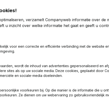
ookies!
optimaliseren, verzamelt Companyweb informatie over de 
ft u inzicht over welke informatie het gaat en geeft u con
 Zetel
(FR)
akelijk voor een correcte en efficiënte verbinding met de website e
omgeving.
ng (Nieuwe Rechtspersoon, Opening Bijkantoor, enz...)
(FR)
vaarden, wordt de inhoud van advertenties gepersonaliseerd en a
ndere sites als op uw sociale media. Deze cookies, geplaatst door
merciële en sociale-media doeleinden.
soonlijke voorkeuren bij. Op die manier is de informatie die u on
oorkeuren. Ze dienen om uw webervaring zo gebruiksvriendelijk mo
Wat is het btw-nummer van La Perla Institut?