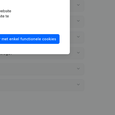
website
ite te
 met enkel functionele cookies
gelegd?