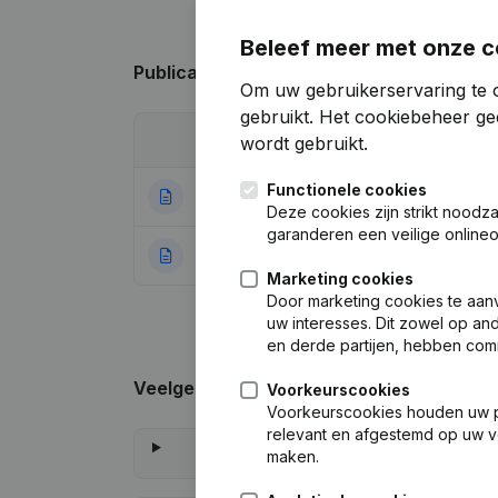
Beleef meer met onze c
Publicaties
van La Perla Institut
Om uw gebruikerservaring te 
gebruikt.
Het cookiebeheer
gee
Datum
Publicatie
wordt gebruikt.
Functionele cookies
29-11-2023
Maatschappelijke
Deze cookies zijn strikt noodz
garanderen een veilige online
01-07-2022
Rubriek Oprichti
Marketing cookies
Door marketing cookies te aan
uw interesses. Dit zowel op a
en derde partijen, hebben com
Veelgestelde vragen
Voorkeurscookies
Voorkeurscookies houden uw per
relevant en afgestemd op uw v
maken.