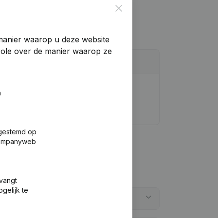
Close
manier waarop u deze website
trole over de manier waarop ze
n
fgestemd op
 Companyweb
tvangt
gelijk te