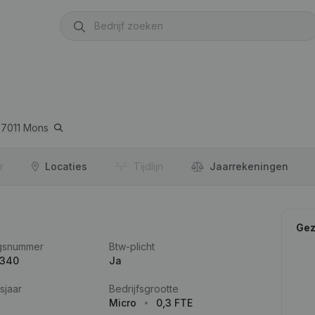
7011
Mons
r
Locaties
Tijdlijn
Jaar­rekeningen
Gez
gsnummer
Btw-plicht
.340
Ja
sjaar
Bedrijfsgrootte
Micro
0,3 FTE