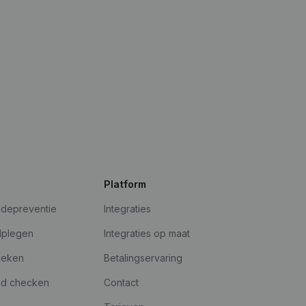
Platform
udepreventie
Integraties
dplegen
Integraties op maat
oeken
Betalingservaring
id checken
Contact