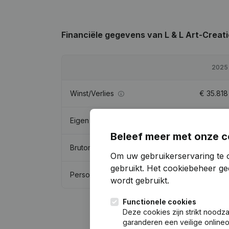
Financiële gegevens
van L & L Art-Creat
2025
Winst/Verlies
€
35.818
Eigen vermogen
€
158.181
Beleef meer met onze c
Brutomarge
€
62.683
Om uw gebruikerservaring te 
gebruikt.
Het cookiebeheer
gee
Personeel
0,3
wordt gebruikt.
Functionele cookies
Deze cookies zijn strikt noodz
garanderen een veilige online