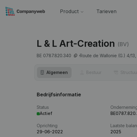
Product
Tarieven
L & L Art-Creation
(BV)
BE 0787.820.340
Route de Wallonie (G.) 4/13,
Algemeen
Bestuur
Structuu
Bedrijfsinformatie
Status
Ondernemin
Actief
BE0787.820
Oprichting
Laatste balan
29-06-2022
2025