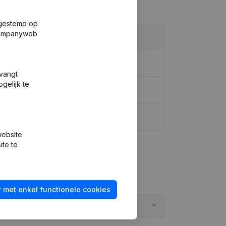
fgestemd op
 Companyweb
tvangt
gelijk te
website
ite te
 met enkel functionele cookies