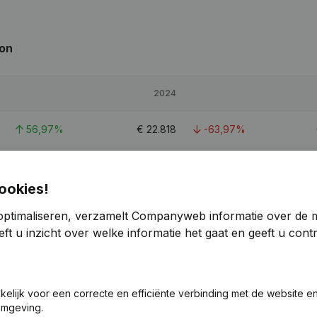
ion
2024
56,97%
€
22.818
-63,97%
29,27%
€
122.363
22,92%
ookies!
48,31%
€
42.264
-58,59%
optimaliseren, verzamelt Companyweb informatie over de 
ft u inzicht over welke informatie het gaat en geeft u con
0,4
akelijk voor een correcte en efficiënte verbinding met de website e
omgeving.