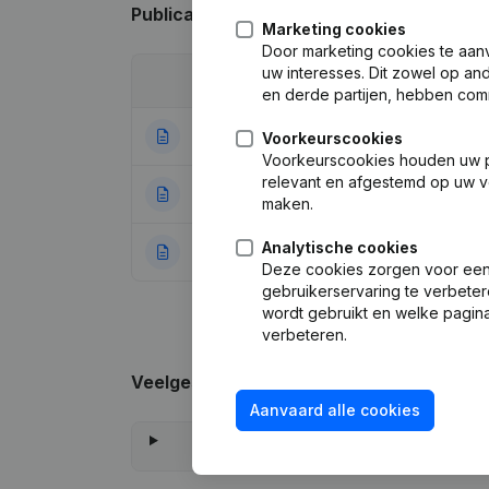
Publicaties
van L & L Art-Creation
Marketing cookies
Door marketing cookies te aan
uw interesses. Dit zowel op a
Datum
Publicatie
en derde partijen, hebben com
06-08-2024
Maatschappelijke
Voorkeurscookies
Voorkeurscookies houden uw per
relevant en afgestemd op uw v
10-07-2024
Maatschappelijke
maken.
Analytische cookies
01-07-2022
Rubriek Oprichti
Deze cookies zorgen voor een 
gebruikerservaring te verbeter
wordt gebruikt en welke pagina
verbeteren.
Veelgestelde vragen
Aanvaard alle cookies