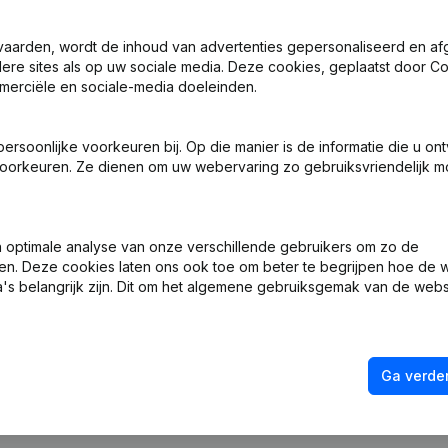
vaarden, wordt de inhoud van advertenties gepersonaliseerd en a
ndere sites als op uw sociale media. Deze cookies, geplaatst door
merciële en sociale-media doeleinden.
 Zetel
(FR)
soonlijke voorkeuren bij. Op die manier is de informatie die u on
oorkeuren. Ze dienen om uw webervaring zo gebruiksvriendelijk mo
 Zetel
(FR)
ng (Nieuwe Rechtspersoon, Opening Bijkantoor, enz...)
(FR)
optimale analyse van onze verschillende gebruikers om zo de
en. Deze cookies laten ons ook toe om beter te begrijpen hoe de 
's belangrijk zijn. Dit om het algemene gebruiksgemak van de webs
Ga verder
Wat is het btw-nummer van L & L Art-Creation?