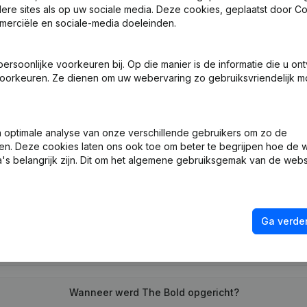
ndere sites als op uw sociale media. Deze cookies, geplaatst door
merciële en sociale-media doeleinden.
 - Benoemingen
soonlijke voorkeuren bij. Op die manier is de informatie die u on
oorkeuren. Ze dienen om uw webervaring zo gebruiksvriendelijk mo
ng (Nieuwe Rechtspersoon, Opening Bijkantoor, enz...)
optimale analyse van onze verschillende gebruikers om zo de
en. Deze cookies laten ons ook toe om beter te begrijpen hoe de 
's belangrijk zijn. Dit om het algemene gebruiksgemak van de webs
Wat is het btw-nummer van The Bold?
Ga verder
Wat is het PEPPOL ID van The Bold?
Wanneer werd The Bold opgericht?