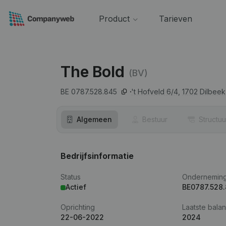
Product
Tarieven
The Bold
(BV)
BE 0787.528.845
't Hofveld 6/4,
1702
Dilbeek
Algemeen
Bestuur
Structuu
Bedrijfsinformatie
Status
Ondernemin
Actief
BE0787.528
Oprichting
Laatste balan
22-06-2022
2024