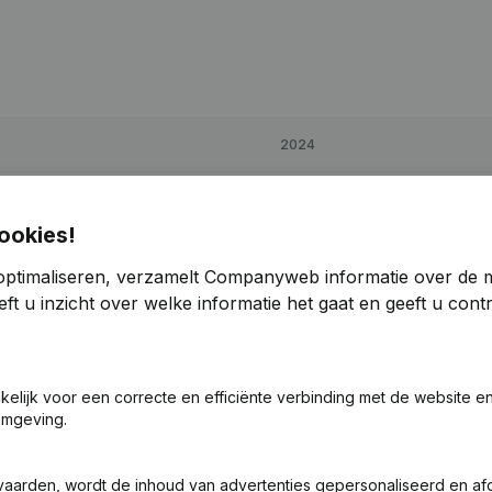
2024
€
96.295
118,72%
ookies!
€
240.320
66,86%
optimaliseren, verzamelt Companyweb informatie over de 
ft u inzicht over welke informatie het gaat en geeft u con
€
19.017
-37,39%
akelijk voor een correcte en efficiënte verbinding met de website e
omgeving.
vaarden, wordt de inhoud van advertenties gepersonaliseerd en a