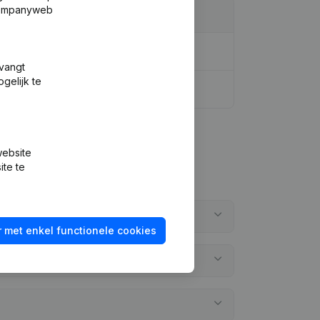
 Companyweb
tvangt
gelijk te
website
ite te
 met enkel functionele cookies