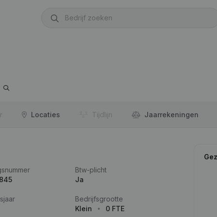
r
Locaties
Tijdlijn
Jaar­rekeningen
Gez
gsnummer
Btw-plicht
.845
Ja
sjaar
Bedrijfsgrootte
Klein
0 FTE