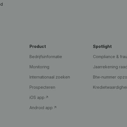
ad
Product
Spotlight
Bedrijfsinformatie
Compliance & fra
Monitoring
Jaarrekening raa
Internationaal zoeken
Btw-nummer opz
Prospecteren
Kredietwaardighe
iOS app
Android app