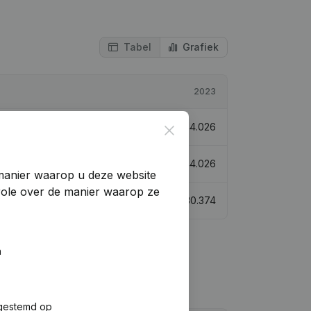
Tabel
Grafiek
2023
€
44.026
Close
€
144.026
manier waarop u deze website
trole over de manier waarop ze
€
30.374
n
fgestemd op