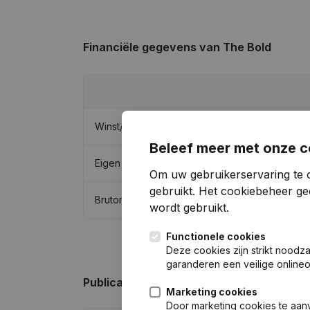
Financiële gegevens
van The Bold
Winst/Verlies
Beleef meer met onze c
Eigen vermogen
Om uw gebruikerservaring te 
gebruikt.
Het cookiebeheer
gee
Brutomarge
wordt gebruikt.
Functionele cookies
Deze cookies zijn strikt noodz
garanderen een veilige online
Publicaties
van The Bold
Marketing cookies
Door marketing cookies te aan