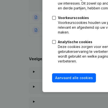
uw interesses. Dit zowel op a
Datum
Publicatie
en derde partijen, hebben com
16-11-2023
Ontslagnemingen
Voorkeurscookies
Voorkeurscookies houden uw per
relevant en afgestemd op uw v
24-06-2022
Rubriek Oprichti
maken.
Analytische cookies
Deze cookies zorgen voor een 
gebruikerservaring te verbeter
wordt gebruikt en welke pagina
Veelgestelde vragen
verbeteren.
Aanvaard alle cookies