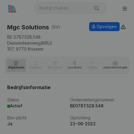
Mgc Solutions
Opvolgen
(BV)
BE 0787.528.548
Deinsesteenweg(KRU)
107,
9770
Kruisem
Algemeen
Bestuur
Structuur
Locaties
Tijdlijn
Jaar­rekeningen
Bedrijfsinformatie
Status
Ondernemingsnummer
Actief
BE0787.528.548
Btw-plicht
Oprichting
Ja
22-06-2022