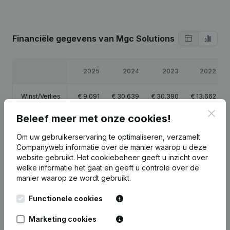
Financiële gegevens
van Mgc Solutions
2025
2024
2023
2022
Winst/Verlies
€
9.091
€
30.639
€
30.390
€
13.662
Clos
Beleef meer met onze cookies!
Eigen
€
18.781
€
79.690
€
49.052
€
18.662
vermogen
Om uw gebruikerservaring te optimaliseren, verzamelt
Companyweb informatie over de manier waarop u deze
Brutomarge
€
24.065
€
43.260
€
41.137
€
18.299
website gebruikt.
Het cookiebeheer
geeft u inzicht over
welke informatie het gaat en geeft u controle over de
manier waarop ze wordt gebruikt.
Functionele cookies
Publicaties
van Mgc Solutions
Marketing cookies