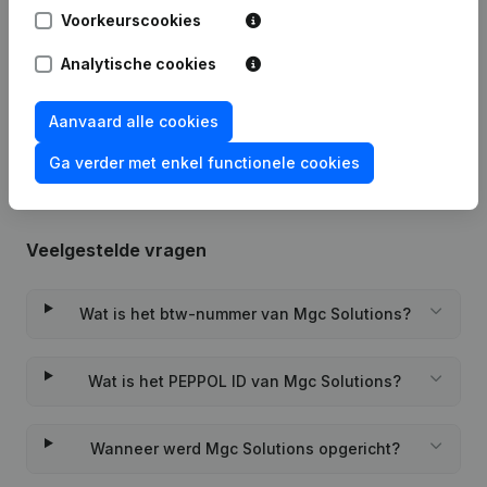
Voorkeurscookies
Datum
Publicatie
Analytische cookies
Rubriek Oprichting (Nieuwe
24-06-2022
Rechtspersoon, Opening Bijkantoor,
Aanvaard alle cookies
enz...)
Ga verder met enkel functionele cookies
Veelgestelde vragen
Wat is het btw-nummer van Mgc Solutions?
Wat is het PEPPOL ID van Mgc Solutions?
Wanneer werd Mgc Solutions opgericht?