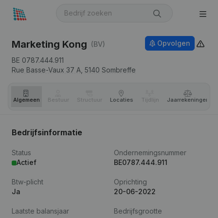
Marketing Kong
Opvolgen
(BV)
BE 0787.444.911
Rue Basse-Vaux 37 A,
5140
Sombreffe
Algemeen
Bestuur
Structuur
Locaties
Tijdlijn
Jaar­rekeningen
Bedrijfsinformatie
Status
Ondernemingsnummer
Actief
BE0787.444.911
Btw-plicht
Oprichting
Ja
20-06-2022
Laatste balansjaar
Bedrijfsgrootte