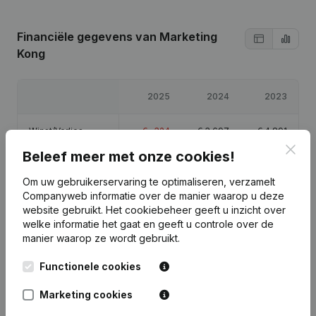
Financiële gegevens
van Marketing
Kong
2025
2024
2023
Winst/Verlies
€
-324
€
3.697
€
4.891
Clos
Beleef meer met onze cookies!
Eigen vermogen
€
10.264
€
10.589
€
6.891
Om uw gebruikerservaring te optimaliseren, verzamelt
Companyweb informatie over de manier waarop u deze
Brutomarge
€
4.578
€
10.710
€
12.971
website gebruikt.
Het cookiebeheer
geeft u inzicht over
welke informatie het gaat en geeft u controle over de
manier waarop ze wordt gebruikt.
Functionele cookies
Publicaties
van Marketing Kong
Marketing cookies