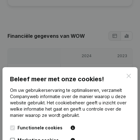
Financiële gegevens
van WOW
2024
2023
Winst/Verlies
€
-22.584
€
-49.080
Clos
Beleef meer met onze cookies!
Eigen vermogen
€
-70.664
€
-48.080
Om uw gebruikerservaring te optimaliseren, verzamelt
Companyweb informatie over de manier waarop u deze
Brutomarge
€
-19.431
€
-43.078
website gebruikt.
Het cookiebeheer
geeft u inzicht over
welke informatie het gaat en geeft u controle over de
manier waarop ze wordt gebruikt.
Functionele cookies
Publicaties
van WOW