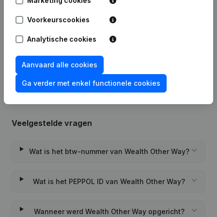
Marketing cookies
Voorkeurscookies
Datum
Publicatie
Analytische cookies
Rubriek Oprichting (Nieuwe
02-06-2022
Rechtspersoon, Opening Bijkantoor,
Aanvaard alle cookies
enz...)
(FR)
Ga verder met enkel functionele cookies
Veelgestelde vragen
Wat is het btw-nummer van Wealth Other Way?
Wat is het PEPPOL ID van Wealth Other Way?
Wanneer werd Wealth Other Way opgericht?