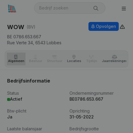
WOW
Opvolgen
(BV)
BE 0786.653.667
Rue Verte 34,
6543
Lobbes
Algemeen
Bestuur
Structuur
Locaties
Tijdlijn
Jaar­rekeningen
Bedrijfsinformatie
Status
Ondernemingsnummer
Actief
BE0786.653.667
Btw-plicht
Oprichting
Ja
31-05-2022
Laatste balansjaar
Bedrijfsgrootte