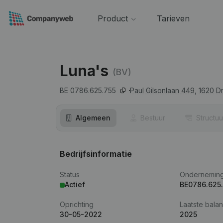
Product
Tarieven
Luna's
(BV)
BE 0786.625.755
Paul Gilsonlaan 449,
1620
D
Algemeen
Bestuur
Structuu
Bedrijfsinformatie
Status
Ondernemin
Actief
BE0786.625
Oprichting
Laatste balan
30-05-2022
2025