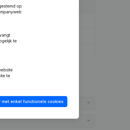
fgestemd op
 Companyweb
tvangt
gelijk te
website
ite te
 met enkel functionele cookies