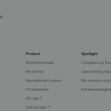
ad
Product
Spotlight
Bedrijfsinformatie
Compliance & fra
Monitoring
Jaarrekening raa
Internationaal zoeken
Btw-nummer opz
Prospecteren
Kredietwaardighe
iOS app
Android app