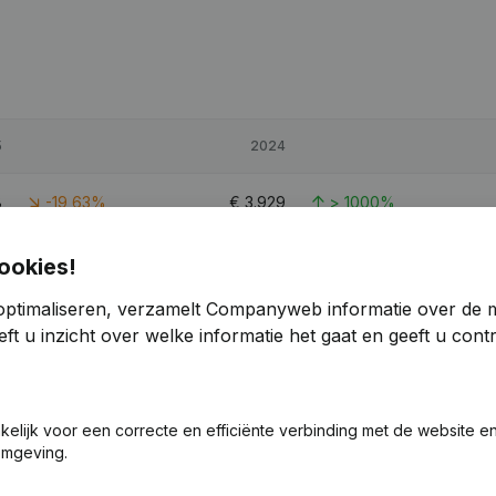
5
2024
8
-19,63%
€
3.929
> 1000%
5
32,36%
€
9.757
67,41%
ookies!
optimaliseren, verzamelt Companyweb informatie over de 
1
-28,75%
€
4.647
> 1000%
ft u inzicht over welke informatie het gaat en geeft u con
akelijk voor een correcte en efficiënte verbinding met de website e
omgeving.