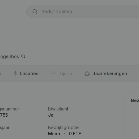
rogenbos
r
Locaties
Tijdlijn
Jaar­rekeningen
Gez
gsnummer
Btw-plicht
.755
Ja
sjaar
Bedrijfsgrootte
Micro
0 FTE