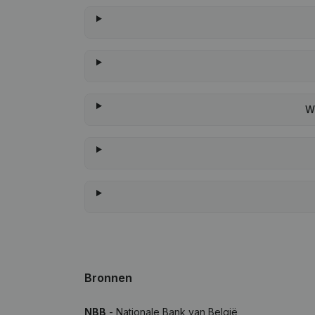
W
Bronnen
NBB
- Nationale Bank van België