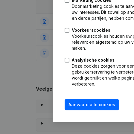
Marketing cookies
Door marketing cookies te aan
Datum
Publicatie
uw interesses. Dit zowel op a
en derde partijen, hebben com
30-01-2026
Ontslagnemingen
Voorkeurscookies
Voorkeurscookies houden uw per
18-06-2024
Ontslagnemingen
relevant en afgestemd op uw v
maken.
01-06-2022
Rubriek Oprichti
Analytische cookies
Deze cookies zorgen voor een 
gebruikerservaring te verbeter
wordt gebruikt en welke pagina
verbeteren.
Veelgestelde vragen
Aanvaard alle cookies