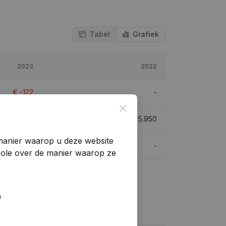
Tabel
Grafiek
2023
2022
€
-122
-
Close
€
5.828
-2,04%
€
5.950
manier waarop u deze website
€
-122
-
trole over de manier waarop ze
n