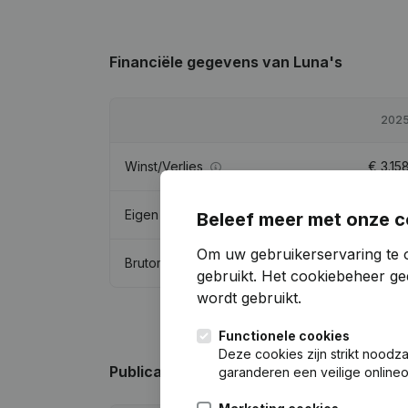
Financiële gegevens
van Luna's
202
Winst/Verlies
€
3.15
Eigen vermogen
€
12.91
Beleef meer met onze c
Om uw gebruikerservaring te 
Brutomarge
€
3.31
gebruikt.
Het cookiebeheer
gee
wordt gebruikt.
Functionele cookies
Deze cookies zijn strikt noodz
Publicaties
van Luna's
garanderen een veilige online