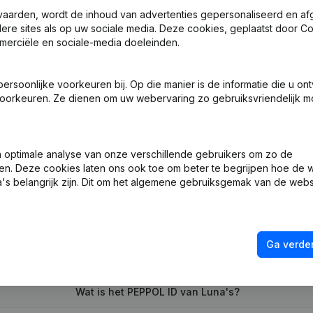
vaarden, wordt de inhoud van advertenties gepersonaliseerd en a
ndere sites als op uw sociale media. Deze cookies, geplaatst door
merciële en sociale-media doeleinden.
 - Benoemingen
soonlijke voorkeuren bij. Op die manier is de informatie die u on
 - Benoemingen
oorkeuren. Ze dienen om uw webervaring zo gebruiksvriendelijk mo
ng (Nieuwe Rechtspersoon, Opening Bijkantoor, enz...)
optimale analyse van onze verschillende gebruikers om zo de
en. Deze cookies laten ons ook toe om beter te begrijpen hoe de 
's belangrijk zijn. Dit om het algemene gebruiksgemak van de webs
Ga verder
Wat is het btw-nummer van Luna's?
Wat is het PEPPOL ID van Luna's?