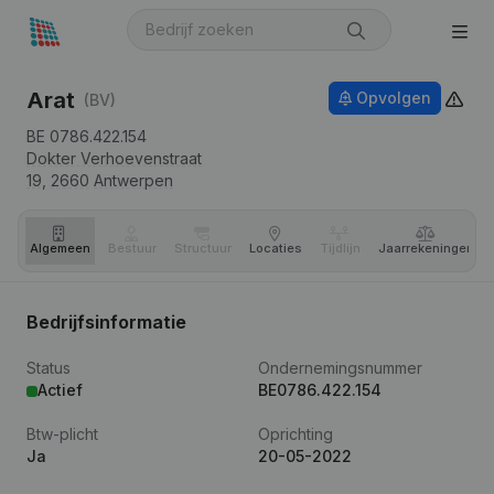
Arat
Opvolgen
(BV)
BE 0786.422.154
Dokter Verhoevenstraat
19,
2660
Antwerpen
Algemeen
Bestuur
Structuur
Locaties
Tijdlijn
Jaar­rekeningen
Bedrijfsinformatie
Status
Ondernemingsnummer
Actief
BE0786.422.154
Btw-plicht
Oprichting
Ja
20-05-2022