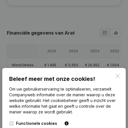
Financiële gegevens
van Arat
2025
2024
2023
2022
Winst/Verlies
€
1.495
€
3.393
€
20.452
€
1.004
Clos
Beleef meer met onze cookies!
Eigen
€
29.343
€
27.848
€
24.456
€
4.004
vermogen
Om uw gebruikerservaring te optimaliseren, verzamelt
Companyweb informatie over de manier waarop u deze
Brutomarge
€
160.751
€
70.287
€
33.177
€
1.437
website gebruikt.
Het cookiebeheer
geeft u inzicht over
welke informatie het gaat en geeft u controle over de
manier waarop ze wordt gebruikt.
Personeel
0,9
0,2
Functionele cookies