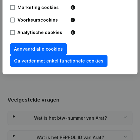
Marketing cookies
Publicaties
van Arat
Voorkeurscookies
Analytische cookies
Datum
Publicatie
Aanvaard alle cookies
Rubriek Oprichting (Nieuwe
24-05-2022
Rechtspersoon, Opening Bijkantoor,
Ga verder met enkel functionele cookies
enz...)
Veelgestelde vragen
Wat is het btw-nummer van Arat?
Wat is het PEPPOL ID van Arat?