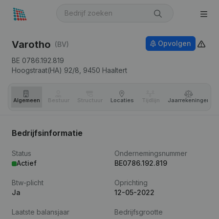
Varotho
Opvolgen
(BV)
BE 0786.192.819
Hoogstraat(HA) 92/8,
9450
Haaltert
Algemeen
Bestuur
Structuur
Locaties
Tijdlijn
Jaar­rekeningen
Bedrijfsinformatie
Status
Ondernemingsnummer
Actief
BE0786.192.819
Btw-plicht
Oprichting
Ja
12-05-2022
Laatste balansjaar
Bedrijfsgrootte