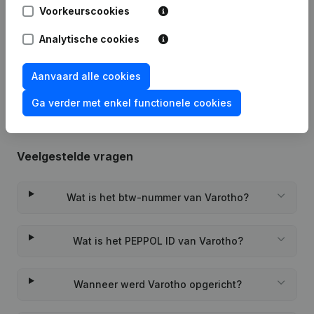
Voorkeurscookies
02-01-2024
Maatschappelijke Zetel
Analytische cookies
Rubriek Oprichting (Nieuwe
17-05-2022
Rechtspersoon, Opening Bijkantoor,
enz...)
Aanvaard alle cookies
Ga verder met enkel functionele cookies
Veelgestelde vragen
Wat is het btw-nummer van Varotho?
Wat is het PEPPOL ID van Varotho?
Wanneer werd Varotho opgericht?