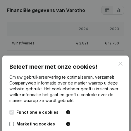
Financiële gegevens
van Varotho
2024
2023
Winst/Verlies
€
2.821
€
12.750
Eigen vermogen
€
18.071
€
15.250
Clos
Beleef meer met onze cookies!
Brutomarge
€
10.683
€
23.911
Om uw gebruikerservaring te optimaliseren, verzamelt
Companyweb informatie over de manier waarop u deze
website gebruikt.
Het cookiebeheer
geeft u inzicht over
welke informatie het gaat en geeft u controle over de
manier waarop ze wordt gebruikt.
Publicaties
van Varotho
Functionele cookies
Marketing cookies
Datum
Publicatie