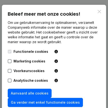
Clos
Beleef meer met onze cookies!
Publicaties
van Vvf Consult
Om uw gebruikerservaring te optimaliseren, verzamelt
Companyweb informatie over de manier waarop u deze
website gebruikt.
Het cookiebeheer
geeft u inzicht over
Datum
Publicatie
welke informatie het gaat en geeft u controle over de
manier waarop ze wordt gebruikt.
Rubriek Oprichting (Nieuwe
03-05-2022
Rechtspersoon, Opening Bijkantoor,
Functionele cookies
enz...)
Marketing cookies
Voorkeurscookies
Veelgestelde vragen
Analytische cookies
Aanvaard alle cookies
Wat is het btw-nummer van Vvf Consult?
Ga verder met enkel functionele cookies