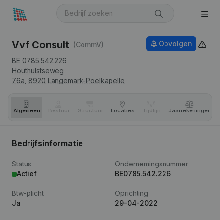
Vvf Consult
Opvolgen
(CommV)
BE 0785.542.226
Houthulstseweg
76a,
8920
Langemark-Poelkapelle
Algemeen
Bestuur
Structuur
Locaties
Tijdlijn
Jaar­rekeningen
Bedrijfsinformatie
Status
Ondernemingsnummer
Actief
BE0785.542.226
Btw-plicht
Oprichting
Ja
29-04-2022