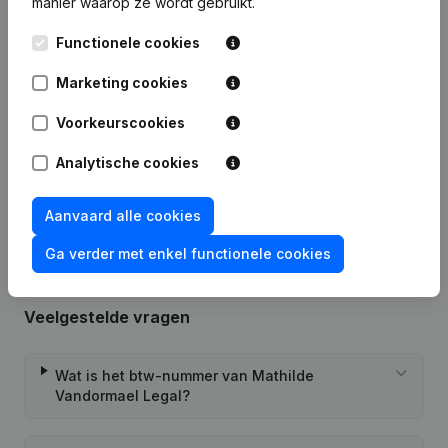
manier waarop ze wordt gebruikt.
Publicaties
van Mathilde Vandormael Legal
Functionele cookies
Datum
Publicatie
Marketing cookies
23-05-2023
Maatschappelijke Zetel
(FR)
Voorkeurscookies
Analytische cookies
Rubriek Oprichting (Nieuwe
02-05-2022
Rechtspersoon, Opening Bijkantoor,
enz...)
(FR)
Aanvaard alle cookies
Ga verder met enkel functionele cookies
Veelgestelde vragen
Wat is het btw-nummer van Mathilde
Vandormael Legal?