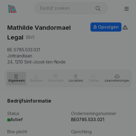
Mathilde Vandormael
Opvolgen
Legal
(BV)
BE 0785.533.021
Jottrandlaan
24,
1210
Sint-Joost-ten-Node
Algemeen
Bestuur
Structuur
Locaties
Tijdlijn
Jaar­rekeningen
Bedrijfsinformatie
Status
Ondernemingsnummer
Actief
BE0785.533.021
Btw-plicht
Oprichting