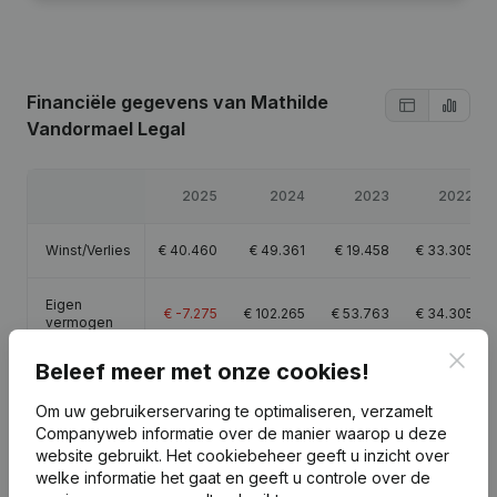
Financiële gegevens
van Mathilde
Vandormael Legal
2025
2024
2023
2022
Winst/Verlies
€
40.460
€
49.361
€
19.458
€
33.305
Eigen
€
-7.275
€
102.265
€
53.763
€
34.305
vermogen
Clos
Beleef meer met onze cookies!
Brutomarge
€
63.610
€
66.089
€
28.253
€
45.970
Om uw gebruikerservaring te optimaliseren, verzamelt
Companyweb informatie over de manier waarop u deze
website gebruikt.
Het cookiebeheer
geeft u inzicht over
welke informatie het gaat en geeft u controle over de