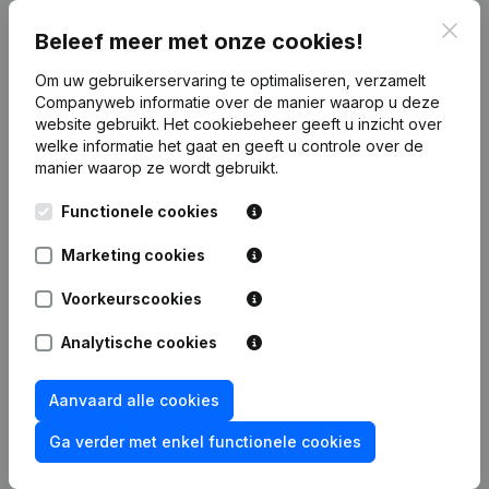
Clos
Publicaties
van Jjaz Solutions
Beleef meer met onze cookies!
Om uw gebruikerservaring te optimaliseren, verzamelt
Companyweb informatie over de manier waarop u deze
Datum
Publicatie
website gebruikt.
Het cookiebeheer
geeft u inzicht over
welke informatie het gaat en geeft u controle over de
Rubriek Oprichting (Nieuwe
manier waarop ze wordt gebruikt.
02-05-2022
Rechtspersoon, Opening Bijkantoor,
enz...)
Functionele cookies
Marketing cookies
Voorkeurscookies
Veelgestelde vragen
Analytische cookies
Wat is het btw-nummer van Jjaz Solutions?
Aanvaard alle cookies
Ga verder met enkel functionele cookies
Wat is het PEPPOL ID van Jjaz Solutions?