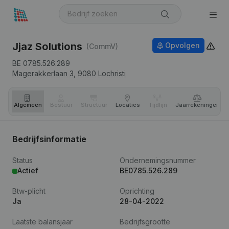
Jjaz Solutions
Opvolgen
(CommV)
BE 0785.526.289
Magerakkerlaan 3,
9080
Lochristi
Algemeen
Bestuur
Structuur
Locaties
Tijdlijn
Jaar­rekeningen
Bedrijfsinformatie
Status
Ondernemingsnummer
Actief
BE0785.526.289
Btw-plicht
Oprichting
Ja
28-04-2022
Laatste balansjaar
Bedrijfsgrootte