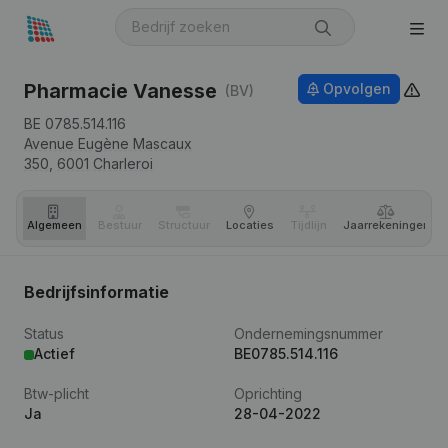
Pharmacie Vanesse
Opvolgen
(BV)
BE 0785.514.116
Avenue Eugène Mascaux
350,
6001
Charleroi
Algemeen
Bestuur
Structuur
Locaties
Tijdlijn
Jaar­rekeningen
Bedrijfsinformatie
Status
Ondernemingsnummer
Actief
BE0785.514.116
Btw-plicht
Oprichting
Ja
28-04-2022