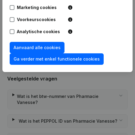
Datum
Publicatie
Marketing cookies
23-07-2024
Ontslagnemingen, Benoemingen
(FR)
Voorkeurscookies
Analytische cookies
Rubriek Oprichting (Nieuwe
02-05-2022
Rechtspersoon, Opening Bijkantoor,
enz...)
(FR)
Aanvaard alle cookies
Ga verder met enkel functionele cookies
Veelgestelde vragen
Wat is het btw-nummer van Pharmacie
Vanesse?
Wat is het PEPPOL ID van Pharmacie Vanesse?