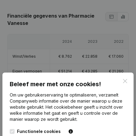
Financiële gegevens
van Pharmacie
Vanesse
2024
2023
2022
Winst/Verlies
€
8.762
€
22.858
€
17.060
Eigen vermogen
€
51.214
€
43.285
€
21.260
Clos
Beleef meer met onze cookies!
Brutomarge
€
79.972
€
38.536
€
23.734
Om uw gebruikerservaring te optimaliseren, verzamelt
Companyweb informatie over de manier waarop u deze
website gebruikt.
Het cookiebeheer
geeft u inzicht over
welke informatie het gaat en geeft u controle over de
manier waarop ze wordt gebruikt.
Publicaties
van Pharmacie Vanesse
Functionele cookies