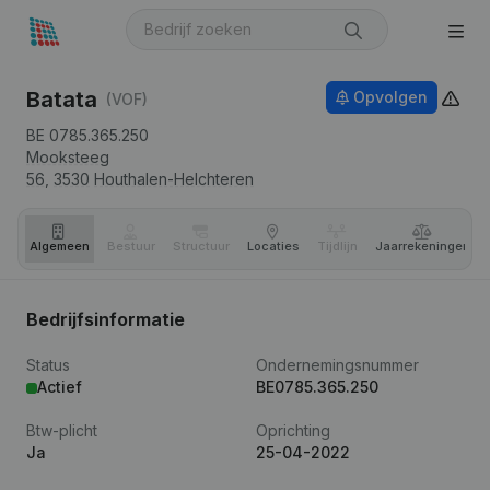
Batata
Opvolgen
(VOF)
BE 0785.365.250
Mooksteeg
56,
3530
Houthalen-Helchteren
Algemeen
Bestuur
Structuur
Locaties
Tijdlijn
Jaar­rekeningen
Bedrijfsinformatie
Status
Ondernemingsnummer
Actief
BE0785.365.250
Btw-plicht
Oprichting
Ja
25-04-2022