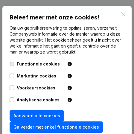
Clos
Beleef meer met onze cookies!
Publicaties
van Batata
Om uw gebruikerservaring te optimaliseren, verzamelt
Companyweb informatie over de manier waarop u deze
website gebruikt.
Het cookiebeheer
geeft u inzicht over
Datum
Publicatie
welke informatie het gaat en geeft u controle over de
manier waarop ze wordt gebruikt.
Rubriek Oprichting (Nieuwe
03-05-2022
Rechtspersoon, Opening Bijkantoor,
Functionele cookies
enz...)
Marketing cookies
Voorkeurscookies
Veelgestelde vragen
Analytische cookies
Aanvaard alle cookies
Wat is het btw-nummer van Batata?
Ga verder met enkel functionele cookies