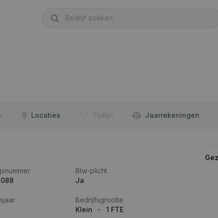
r
Locaties
Tijdlijn
Jaar­rekeningen
Gez
gsnummer
Btw-plicht
.088
Ja
sjaar
Bedrijfsgrootte
Klein
1 FTE