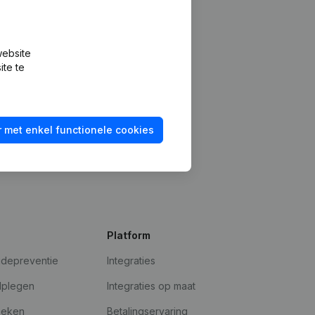
website
ite te
 met enkel functionele cookies
Platform
udepreventie
Integraties
dplegen
Integraties op maat
oeken
Betalingservaring