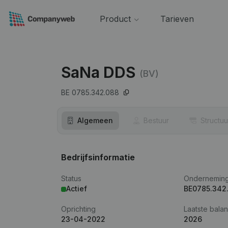
Product
Tarieven
SaNa DDS
(BV)
BE 0785.342.088
Algemeen
Bestuur
Structuu
Bedrijfsinformatie
Status
Ondernemin
Actief
BE0785.342
Oprichting
Laatste balan
23-04-2022
2026