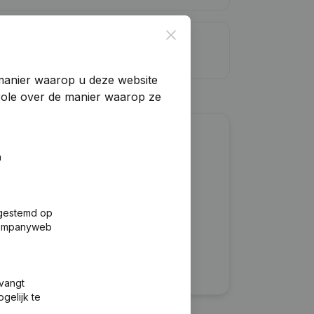
Close
dietlimiet
manier waarop u deze website
trole over de manier waarop ze
?
n
fgestemd op
 Companyweb
tvangt
gelijk te