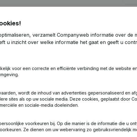
Kre
ookies!
optimaliseren, verzamelt Companyweb informatie over de 
ft u inzicht over welke informatie het gaat en geeft u con
Zoek je meer informatie over dit bedrijf
akelijk voor een correcte en efficiënte verbinding met de website e
Raadpleeg de gezondheid in een oogopslag
omgeving.
Kies voor snelle inzichten of granulaire details
vaarden, wordt de inhoud van advertenties gepersonaliseerd en a
Krijg updates van belangrijke ontwikkelingen
ndere sites als op uw sociale media. Deze cookies, geplaatst door
merciële en sociale-media doeleinden.
Probeer gratis
Meer ontdekken
7 dagen gratis proefperiode, geen kredietkaart vereist.
soonlijke voorkeuren bij. Op die manier is de informatie die u on
oorkeuren. Ze dienen om uw webervaring zo gebruiksvriendelijk mo