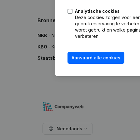
Analytische cookies
Deze cookies zorgen voor een 
Bronnen
gebruikerservaring te verbeter
wordt gebruikt en welke pagina
NBB
- Nationale Bank van België
verbeteren.
KBO
- Kruispuntbank van Ondernemingen
Aanvaard alle cookies
Staatsblad
- Publicaties in het Belgisch Staatsbl
Nederlands