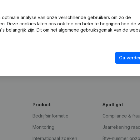
optimale analyse van onze verschillende gebruikers om zo de
en. Deze cookies laten ons ook toe om beter te begrijpen hoe de 
's belangrijk zijn. Dit om het algemene gebruiksgemak van de webs
Ga verder
ad
Product
Spotlight
Bedrijfsinformatie
Compliance & fra
Monitoring
Jaarrekening raa
Internationaal zoeken
Btw-nummer opz