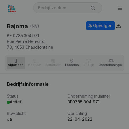
Bajoma
Opvolgen
(NV)
BE 0785.304.971
Rue Pierre Henvard
70,
4053
Chaudfontaine
Algemeen
Bestuur
Structuur
Locaties
Tijdlijn
Jaar­rekeningen
Bedrijfsinformatie
Status
Ondernemingsnummer
Actief
BE0785.304.971
Btw-plicht
Oprichting
Ja
22-04-2022