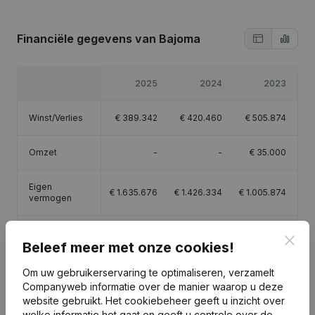
Financiële gegevens
van Bajoma
2025
2024
2023
Winst/Verlies
€
389.342
€
420.460
€
505.874
Omzet
-
-
€
35.000
Eigen
€
1.635.676
€
1.426.334
€
1.005.874
vermogen
Brutomarge
€
5.953
€
29.187
€
28.478
Clos
Beleef meer met onze cookies!
Om uw gebruikerservaring te optimaliseren, verzamelt
Companyweb informatie over de manier waarop u deze
website gebruikt.
Het cookiebeheer
geeft u inzicht over
welke informatie het gaat en geeft u controle over de