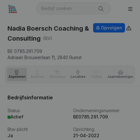
Nadia Boersch Coaching &
Opvolgen
Consulting
(BV)
BE 0785.291.709
Adriaan Brouwerlaan 11,
2840
Rumst
Algemeen
Bestuur
Structuur
Locaties
Tijdlijn
Jaar­rekeningen
Bedrijfsinformatie
Status
Ondernemingsnummer
Actief
BE0785.291.709
Btw-plicht
Oprichting
Ja
21-04-2022