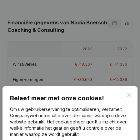
Financiële gegevens
van Nadia Boersch
Coaching & Consulting
2023
2022
Winst/Verlies
€
-18.307
€
-14.336
Eigen vermogen
€
-30.643
€
-12.336
Clos
Brutomarge
€
-18.091
€
-14.184
Beleef meer met onze cookies!
Om uw gebruikerservaring te optimaliseren, verzamelt
Companyweb informatie over de manier waarop u deze
website gebruikt.
Het cookiebeheer
geeft u inzicht over
welke informatie het gaat en geeft u controle over de
Publicaties
van Nadia Boersch Coaching &
manier waarop ze wordt gebruikt.
Consulting