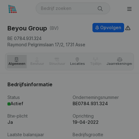
Beyou Group
Opvolgen
(BV)
BE 0784.931.324
Raymond Pelgrimslaan 17/2,
1731
Asse
Algemeen
Bestuur
Structuur
Locaties
Tijdlijn
Jaar­rekeningen
Bedrijfsinformatie
Status
Ondernemingsnummer
Actief
BE0784.931.324
Btw-plicht
Oprichting
Ja
19-04-2022
Laatste balansjaar
Bedrijfsgrootte