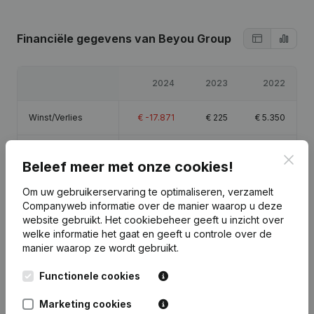
Financiële gegevens
van Beyou Group
2024
2023
2022
Winst/Verlies
€
-17.871
€
225
€
5.350
Eigen vermogen
€
-10.296
€
7.575
€
7.350
Clos
Beleef meer met onze cookies!
Brutomarge
€
-12.574
€
3.710
€
8.734
Om uw gebruikerservaring te optimaliseren, verzamelt
Companyweb informatie over de manier waarop u deze
website gebruikt.
Het cookiebeheer
geeft u inzicht over
welke informatie het gaat en geeft u controle over de
manier waarop ze wordt gebruikt.
Publicaties
van Beyou Group
Functionele cookies
Marketing cookies
Datum
Publicatie