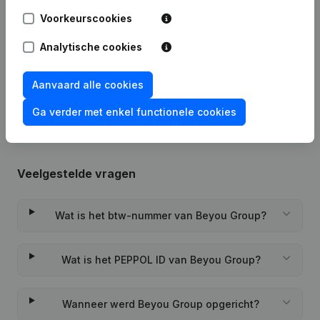
Voorkeurscookies
09-12-2022
Maatschappelijke Zetel
Analytische cookies
Rubriek Oprichting (Nieuwe
21-04-2022
Rechtspersoon, Opening Bijkantoor,
Aanvaard alle cookies
enz...)
Ga verder met enkel functionele cookies
Veelgestelde vragen
Wat is het btw-nummer van Beyou Group?
Wat is het PEPPOL ID van Beyou Group?
Wanneer werd Beyou Group opgericht?