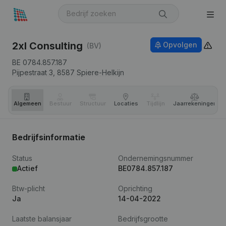
2xl Consulting
Opvolgen
(BV)
BE 0784.857.187
Pijpestraat 3,
8587
Spiere-Helkijn
Algemeen
Bestuur
Structuur
Locaties
Tijdlijn
Jaar­rekeningen
Bedrijfsinformatie
Status
Ondernemingsnummer
Actief
BE0784.857.187
Btw-plicht
Oprichting
Ja
14-04-2022
Laatste balansjaar
Bedrijfsgrootte