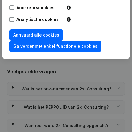
Voorkeurscookies
04-10-2023
Maatschappelijke Zetel
Analytische cookies
Rubriek Oprichting (Nieuwe
19-04-2022
Rechtspersoon, Opening Bijkantoor,
Aanvaard alle cookies
enz...)
Ga verder met enkel functionele cookies
Veelgestelde vragen
Wat is het btw-nummer van 2xl Consulting?
Wat is het PEPPOL ID van 2xl Consulting?
Wanneer werd 2xl Consulting opgericht?