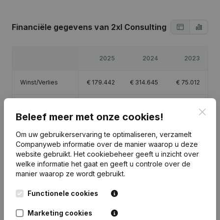
Financiële gegevens
van 2xl Consulting
2025
2024
2023
Winst/Verlies
€
179.442
€
314.645
€
75.012
Eigen vermogen
€
571.600
€
392.157
€
77.512
Clos
Beleef meer met onze cookies!
Brutomarge
€
249.914
€
425.354
€
108.130
Om uw gebruikerservaring te optimaliseren, verzamelt
Companyweb informatie over de manier waarop u deze
website gebruikt.
Het cookiebeheer
geeft u inzicht over
welke informatie het gaat en geeft u controle over de
manier waarop ze wordt gebruikt.
Publicaties
van 2xl Consulting
Functionele cookies
Marketing cookies
Datum
Publicatie