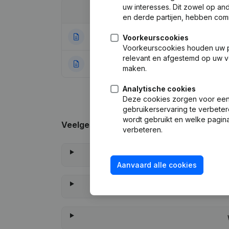
uw interesses. Dit zowel op a
Datum
Publicatie
en derde partijen, hebben com
03-06-2022
Maatschappelijke
Voorkeurscookies
Voorkeurscookies houden uw per
relevant en afgestemd op uw v
11-04-2022
Rubriek Oprichti
maken.
Analytische cookies
Deze cookies zorgen voor een 
gebruikerservaring te verbeter
wordt gebruikt en welke pagina
Veelgestelde vragen
verbeteren.
W
Aanvaard alle cookies