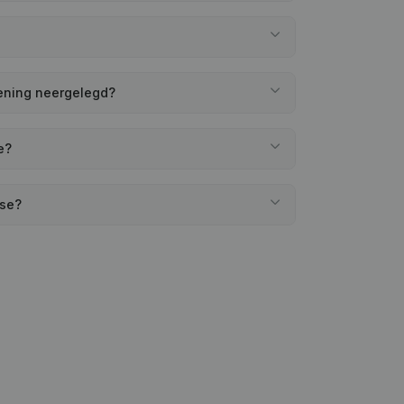
kening neergelegd?
e?
use?