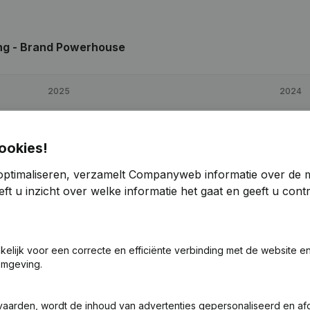
ng - Brand Powerhouse
2025
2024
€
26.528
-79,92%
€
132.135
ookies!
€
229.094
13,1%
€
202.566
optimaliseren, verzamelt Companyweb informatie over de 
ft u inzicht over welke informatie het gaat en geeft u con
€
83.975
-52,9%
€
178.278
akelijk voor een correcte en efficiënte verbinding met de website e
omgeving.
nd Powerhouse
vaarden, wordt de inhoud van advertenties gepersonaliseerd en a