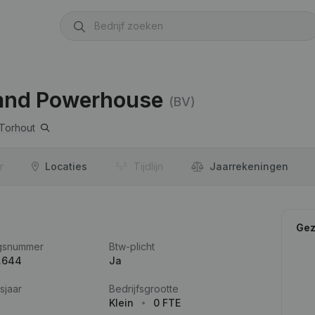
rand Powerhouse
(BV)
Torhout
r
Locaties
Tijdlijn
Jaar­rekeningen
Gez
gsnummer
Btw-plicht
.644
Ja
sjaar
Bedrijfsgrootte
Klein
0 FTE