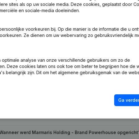
ndere sites als op uw sociale media. Deze cookies, geplaatst door
merciële en sociale-media doeleinden.
 Zetel
soonlijke voorkeuren bij. Op die manier is de informatie die u on
oorkeuren. Ze dienen om uw webervaring zo gebruiksvriendelijk mo
ng (Nieuwe Rechtspersoon, Opening Bijkantoor, enz...)
optimale analyse van onze verschillende gebruikers om zo de
en. Deze cookies laten ons ook toe om beter te begrijpen hoe de 
's belangrijk zijn. Dit om het algemene gebruiksgemak van de webs
at is het btw-nummer van Marmaris Holding - Brand Powerhou
Ga verder
Wat is het PEPPOL ID van Marmaris Holding - Brand Powerhouse
Wanneer werd Marmaris Holding - Brand Powerhouse opgericht