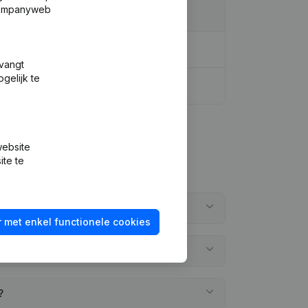
 Companyweb
tvangt
gelijk te
website
ite te
se?
 met enkel functionele cookies
?
?