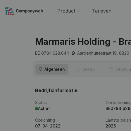
Product
Tarieven
Marmaris Holding - B
BE 0784.628.644
Aardenhuttestraat 19,
8820
Algemeen
Bestuur
Structuu
Bedrijfsinformatie
Status
Ondernemin
Actief
BE0784.628
Oprichting
Laatste balan
07-04-2022
2025