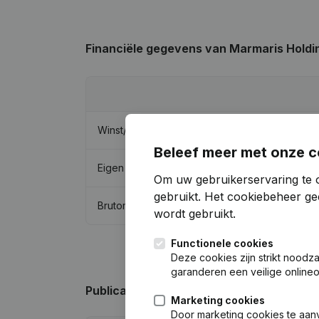
Financiële gegevens
van Marmaris Holdi
Winst/Verlies
Beleef meer met onze c
Eigen vermogen
Om uw gebruikerservaring te 
gebruikt.
Het cookiebeheer
gee
Brutomarge
wordt gebruikt.
Functionele cookies
Deze cookies zijn strikt noodz
garanderen een veilige online
Publicaties
van Marmaris Holding - Bra
Marketing cookies
Door marketing cookies te aan