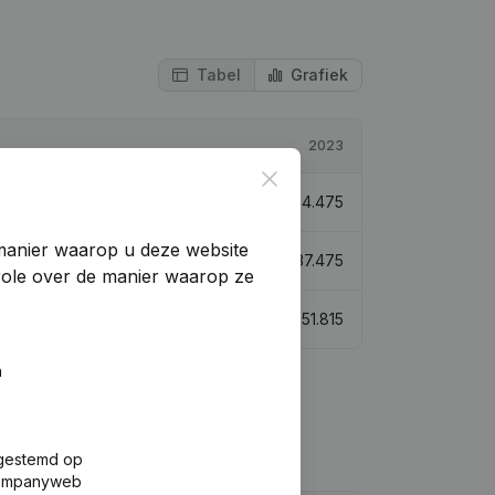
Tabel
Grafiek
2023
Close
-42,02%
€
34.475
manier waarop u deze website
53,33%
€
37.475
trole over de manier waarop ze
-41,64%
€
51.815
n
fgestemd op
 Companyweb