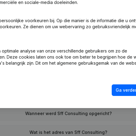
merciële en sociale-media doeleinden.
soonlijke voorkeuren bij. Op die manier is de informatie die u on
ng (Nieuwe Rechtspersoon, Opening Bijkantoor, enz...)
oorkeuren. Ze dienen om uw webervaring zo gebruiksvriendelijk mo
optimale analyse van onze verschillende gebruikers om zo de
en. Deze cookies laten ons ook toe om beter te begrijpen hoe de 
's belangrijk zijn. Dit om het algemene gebruiksgemak van de webs
Wat is het btw-nummer van Sff Consulting?
Ga verder
Wat is het PEPPOL ID van Sff Consulting?
Wanneer werd Sff Consulting opgericht?
Wat is het adres van Sff Consulting?