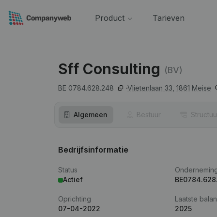
Product
Tarieven
Sff Consulting
(BV)
BE 0784.628.248
Vlietenlaan 33,
1861
Meise
Algemeen
Bestuur
Structuu
Bedrijfsinformatie
Status
Ondernemin
Actief
BE0784.628
Oprichting
Laatste balan
07-04-2022
2025