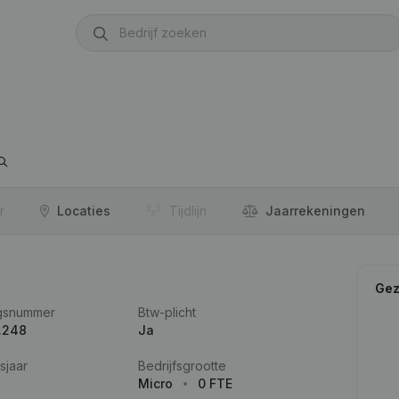
r
Locaties
Tijdlijn
Jaar­rekeningen
Gez
gsnummer
Btw-plicht
.248
Ja
sjaar
Bedrijfsgrootte
Micro
0 FTE