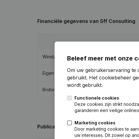
Financiële gegevens
van Sff Consulting
Winst/Verlies
Beleef meer met onze c
Om uw gebruikerservaring te 
Eigen vermogen
gebruikt.
Het cookiebeheer
gee
wordt gebruikt.
Brutomarge
Functionele cookies
Deze cookies zijn strikt noodz
garanderen een veilige online
Marketing cookies
Publicaties
van Sff Consulting
Door marketing cookies te aan
uw interesses. Dit zowel op a