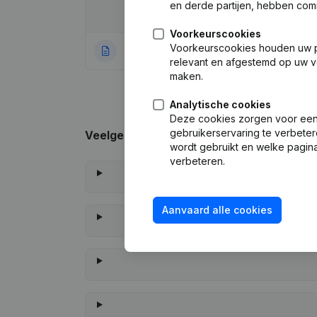
en derde partijen, hebben com
Datum
Publicatie
Voorkeurscookies
Voorkeurscookies houden uw per
11-04-2022
Rubriek Oprichti
relevant en afgestemd op uw v
maken.
Analytische cookies
Deze cookies zorgen voor een 
gebruikerservaring te verbeter
Veelgestelde vragen
wordt gebruikt en welke pagina
verbeteren.
Aanvaard alle cookies