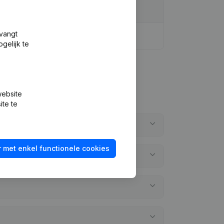
tvangt
gelijk te
website
ite te
 met enkel functionele cookies