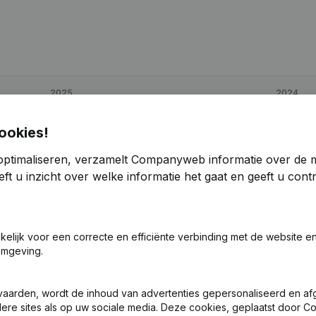
2025
2024
€
28.690
43,54%
€
19.987
ookies!
optimaliseren, verzamelt Companyweb informatie over de 
€
86.150
49,93%
€
57.461
ft u inzicht over welke informatie het gaat en geeft u con
€
41.558
37,43%
€
30.239
akelijk voor een correcte en efficiënte verbinding met de website e
omgeving.
vaarden, wordt de inhoud van advertenties gepersonaliseerd en a
ndere sites als op uw sociale media. Deze cookies, geplaatst door