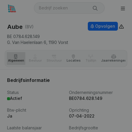
Aube
Opvolgen
(BV)
BE 0784.628.149
G. Van Haelenlaan 6,
1190
Vorst
Algemeen
Bestuur
Structuur
Locaties
Tijdlijn
Jaar­rekeningen
Bedrijfsinformatie
Status
Ondernemingsnummer
Actief
BE0784.628.149
Btw-plicht
Oprichting
Ja
07-04-2022
Laatste balansjaar
Bedrijfsgrootte