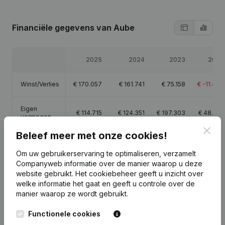
Financiële gegevens
van Aube
2025
2024
2023
2022
Winst/Verlies
€
170.057
€
161.741
€
75.158
€
-11.447
Eigen
€
114.715
€
124.351
€
197.303
€
48.553
vermogen
Clos
Beleef meer met onze cookies!
Brutomarge
€
734.085
€
606.798
€
249.414
€
-2.829
Om uw gebruikerservaring te optimaliseren, verzamelt
Companyweb informatie over de manier waarop u deze
website gebruikt.
Het cookiebeheer
geeft u inzicht over
welke informatie het gaat en geeft u controle over de
manier waarop ze wordt gebruikt.
Publicaties
van Aube
Functionele cookies