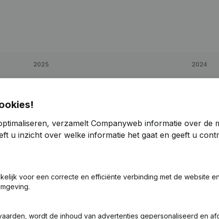
2025
2024
€
-22.594
-5,55%
€
-21.405
ookies!
€
30.879
-42,25%
€
53.473
optimaliseren, verzamelt Companyweb informatie over de 
ft u inzicht over welke informatie het gaat en geeft u con
€
-20.624
-12,96%
€
-18.258
akelijk voor een correcte en efficiënte verbinding met de website e
omgeving.
vaarden, wordt de inhoud van advertenties gepersonaliseerd en a