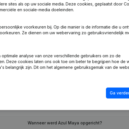
ndere sites als op uw sociale media. Deze cookies, geplaatst door
merciële en sociale-media doeleinden.
n, Benoemingen
(FR)
soonlijke voorkeuren bij. Op die manier is de informatie die u on
oorkeuren. Ze dienen om uw webervaring zo gebruiksvriendelijk mo
ng (Nieuwe Rechtspersoon, Opening Bijkantoor, enz...)
(FR)
optimale analyse van onze verschillende gebruikers om zo de
en. Deze cookies laten ons ook toe om beter te begrijpen hoe de 
's belangrijk zijn. Dit om het algemene gebruiksgemak van de webs
Wat is het btw-nummer van Azul Maya?
Ga verder
Wat is het PEPPOL ID van Azul Maya?
Wanneer werd Azul Maya opgericht?