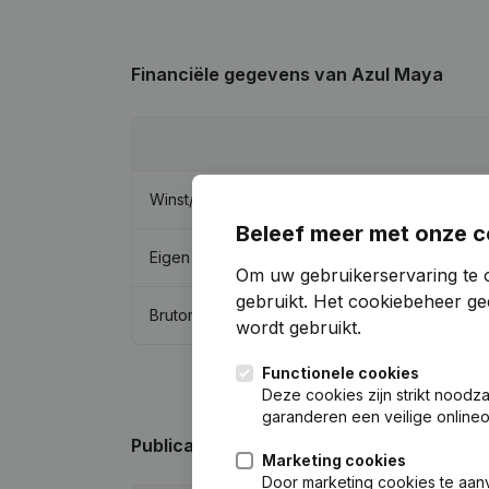
Financiële gegevens
van Azul Maya
Winst/Verlies
Beleef meer met onze c
Eigen vermogen
Om uw gebruikerservaring te 
gebruikt.
Het cookiebeheer
gee
Brutomarge
wordt gebruikt.
Functionele cookies
Deze cookies zijn strikt noodz
garanderen een veilige online
Publicaties
van Azul Maya
Marketing cookies
Door marketing cookies te aan