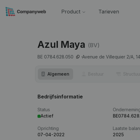
Product
Tarieven
Azul Maya
(BV)
BE 0784.628.050
Avenue de Villequier 2/A,
1
Algemeen
Bestuur
Structuu
Bedrijfsinformatie
Status
Ondernemin
Actief
BE0784.628
Oprichting
Laatste balan
07-04-2022
2025