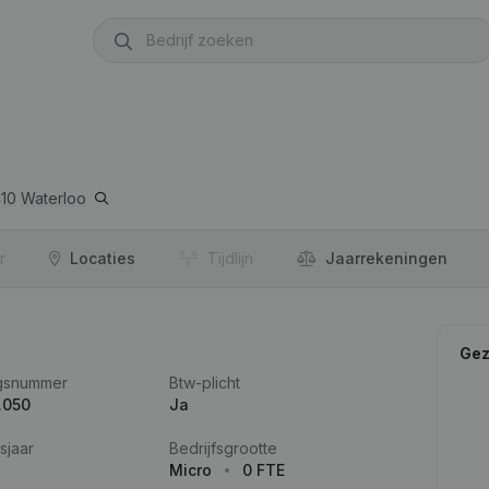
410
Waterloo
r
Locaties
Tijdlijn
Jaar­rekeningen
Gez
gsnummer
Btw-plicht
.050
Ja
sjaar
Bedrijfsgrootte
Micro
0 FTE