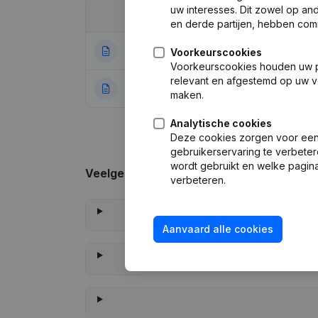
uw interesses. Dit zowel op a
Datum
Publicatie
en derde partijen, hebben com
14-03-2023
Ontslagneminge
Voorkeurscookies
Voorkeurscookies houden uw per
relevant en afgestemd op uw v
11-04-2022
Rubriek Oprichti
maken.
Analytische cookies
Deze cookies zorgen voor een 
gebruikerservaring te verbeter
wordt gebruikt en welke pagina
Veelgestelde vragen
verbeteren.
Aanvaard alle cookies