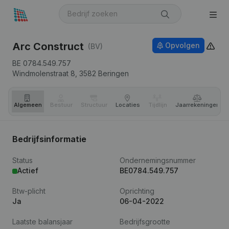
Arc Construct
Opvolgen
(BV)
BE 0784.549.757
Windmolenstraat 8,
3582
Beringen
Algemeen
Bestuur
Structuur
Locaties
Tijdlijn
Jaar­rekeningen
Bedrijfsinformatie
Status
Ondernemingsnummer
Actief
BE0784.549.757
Btw-plicht
Oprichting
Ja
06-04-2022
Laatste balansjaar
Bedrijfsgrootte