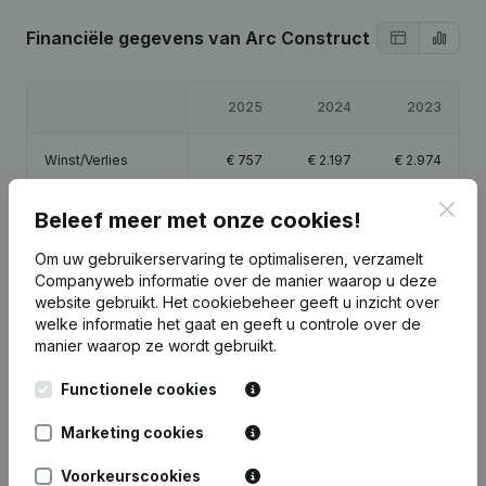
Financiële gegevens
van Arc Construct
2025
2024
2023
Winst/Verlies
€
757
€
2.197
€
2.974
Clos
Eigen vermogen
€
8.427
€
7.670
€
5.474
Beleef meer met onze cookies!
Om uw gebruikerservaring te optimaliseren, verzamelt
Brutomarge
€
4.921
€
3.966
€
4.880
Companyweb informatie over de manier waarop u deze
website gebruikt.
Het cookiebeheer
geeft u inzicht over
welke informatie het gaat en geeft u controle over de
manier waarop ze wordt gebruikt.
Functionele cookies
Publicaties
van Arc Construct
Marketing cookies
Datum
Publicatie
Voorkeurscookies