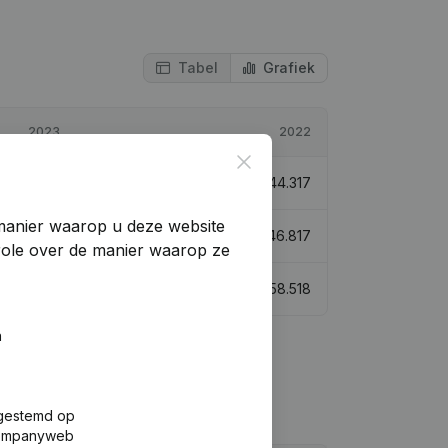
Tabel
Grafiek
2023
2022
Close
€
40.563
-8,47%
€
44.317
manier waarop u deze website
€
87.381
86,64%
€
46.817
trole over de manier waarop ze
€
55.117
-5,81%
€
58.518
n
fgestemd op
 Companyweb