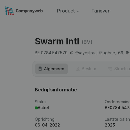
Product
Tarieven
Swarm Intl
(BV)
BE 0784.547.579
Ysayestraat (Eugène) 69,
1
Algemeen
Bestuur
Structuu
Bedrijfsinformatie
Status
Ondernemin
Actief
BE0784.547
Oprichting
Laatste balan
06-04-2022
2025