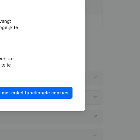
tvangt
gelijk te
website
ite te
 met enkel functionele cookies