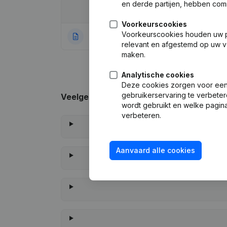
en derde partijen, hebben com
Datum
Publicatie
Voorkeurscookies
Voorkeurscookies houden uw per
08-04-2022
Rubriek Oprichti
relevant en afgestemd op uw v
maken.
Analytische cookies
Deze cookies zorgen voor een 
gebruikerservaring te verbeter
Veelgestelde vragen
wordt gebruikt en welke pagina
verbeteren.
Aanvaard alle cookies