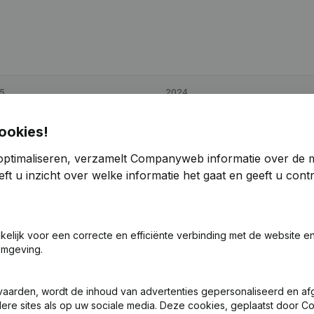
5
2024
15
-39,09%
€
35.977
-11,31%
ookies!
optimaliseren, verzamelt Companyweb informatie over de 
2
17,77%
€
123.357
41,17%
ft u inzicht over welke informatie het gaat en geeft u con
7
-33,73%
€
50.650
-8,11%
akelijk voor een correcte en efficiënte verbinding met de website e
omgeving.
vaarden, wordt de inhoud van advertenties gepersonaliseerd en a
ndere sites als op uw sociale media. Deze cookies, geplaatst door