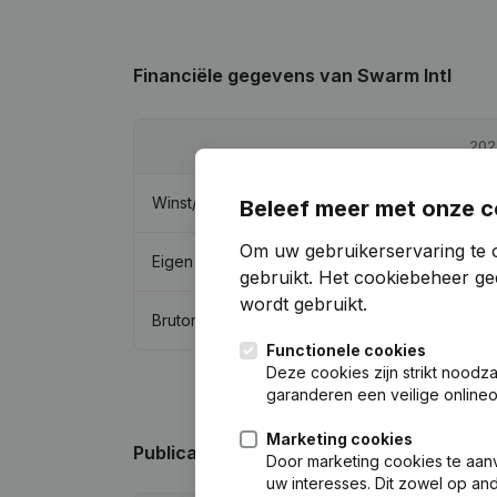
Financiële gegevens
van Swarm Intl
202
Winst/Verlies
€
21.9
Beleef meer met onze c
Om uw gebruikerservaring te 
Eigen vermogen
€
145.27
gebruikt.
Het cookiebeheer
gee
wordt gebruikt.
Brutomarge
€
33.56
Functionele cookies
Deze cookies zijn strikt noodz
garanderen een veilige online
Marketing cookies
Publicaties
van Swarm Intl
Door marketing cookies te aan
uw interesses. Dit zowel op a