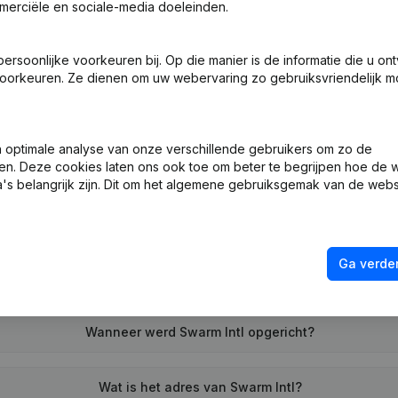
merciële en sociale-media doeleinden.
soonlijke voorkeuren bij. Op die manier is de informatie die u on
ng (Nieuwe Rechtspersoon, Opening Bijkantoor, enz...)
oorkeuren. Ze dienen om uw webervaring zo gebruiksvriendelijk mo
optimale analyse van onze verschillende gebruikers om zo de
en. Deze cookies laten ons ook toe om beter te begrijpen hoe de 
's belangrijk zijn. Dit om het algemene gebruiksgemak van de webs
Wat is het btw-nummer van Swarm Intl?
Ga verder
Wat is het PEPPOL ID van Swarm Intl?
Wanneer werd Swarm Intl opgericht?
Wat is het adres van Swarm Intl?