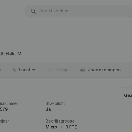
500
Halle
r
Locaties
Tijdlijn
Jaar­rekeningen
Gez
gsnummer
Btw-plicht
.579
Ja
sjaar
Bedrijfsgrootte
Micro
0 FTE