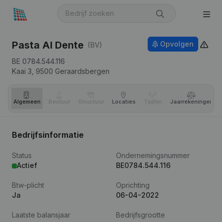
Pasta Al Dente
Opvolgen
(BV)
BE 0784.544.116
Kaai 3,
9500
Geraardsbergen
Algemeen
Bestuur
Structuur
Locaties
Tijdlijn
Jaar­rekeningen
Bedrijfsinformatie
Status
Ondernemingsnummer
Actief
BE0784.544.116
Btw-plicht
Oprichting
Ja
06-04-2022
Laatste balansjaar
Bedrijfsgrootte