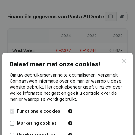
Financiële gegevens
van Pasta Al Dente
2024
2023
2022
Winst/Verlies
€
-2.327
€
-13.746
€
2.677
Clos
Beleef meer met onze cookies!
Eigen vermogen
€
26.603
€
28.931
€
42.677
Om uw gebruikerservaring te optimaliseren, verzamelt
Brutomarge
€
33.349
€
28.535
€
38.000
Companyweb informatie over de manier waarop u deze
website gebruikt.
Het cookiebeheer
geeft u inzicht over
welke informatie het gaat en geeft u controle over de
manier waarop ze wordt gebruikt.
Functionele cookies
Publicaties
van Pasta Al Dente
Marketing cookies
Datum
Publicatie