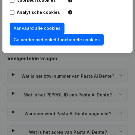
Voorkeurscookies
Analytische cookies
Rubriek Oprichting (Nieuwe
08-04-2022
Rechtspersoon, Opening Bijkantoor,
enz...)
Aanvaard alle cookies
Ga verder met enkel functionele cookies
Veelgestelde vragen
Wat is het btw-nummer van Pasta Al Dente?
Wat is het PEPPOL ID van Pasta Al Dente?
Wanneer werd Pasta Al Dente opgericht?
Wat is het adres van Pasta Al Dente?