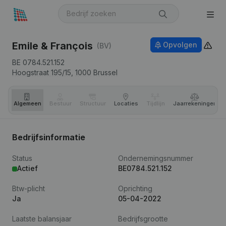
Emile & François
Opvolgen
(BV)
BE 0784.521.152
Hoogstraat 195/15,
1000
Brussel
Algemeen
Bestuur
Structuur
Locaties
Tijdlijn
Jaar­rekeningen
Bedrijfsinformatie
Status
Ondernemingsnummer
Actief
BE0784.521.152
Btw-plicht
Oprichting
Ja
05-04-2022
Laatste balansjaar
Bedrijfsgrootte