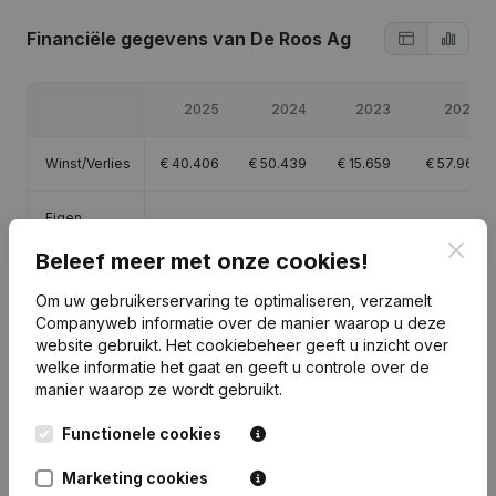
Financiële gegevens
van De Roos Ag
2025
2024
2023
2022
Winst/Verlies
€
40.406
€
50.439
€
15.659
€
57.961
Eigen
€
160.981
€
120.575
€
73.520
€
57.861
vermogen
Clos
Beleef meer met onze cookies!
Brutomarge
€
161.474
€
168.913
€
117.595
€
129.509
Om uw gebruikerservaring te optimaliseren, verzamelt
Companyweb informatie over de manier waarop u deze
website gebruikt.
Het cookiebeheer
geeft u inzicht over
Personeel
1,5
1,3
1,5
1
welke informatie het gaat en geeft u controle over de
manier waarop ze wordt gebruikt.
Functionele cookies
Publicaties
van De Roos Ag
Marketing cookies