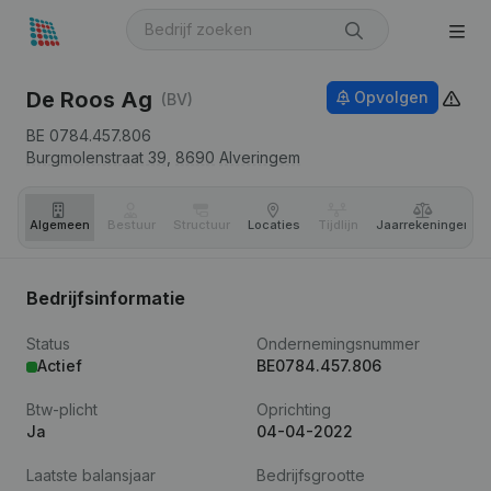
De Roos Ag
Opvolgen
(BV)
BE 0784.457.806
Burgmolenstraat 39,
8690
Alveringem
Algemeen
Bestuur
Structuur
Locaties
Tijdlijn
Jaar­rekeningen
Bedrijfsinformatie
Status
Ondernemingsnummer
Actief
BE0784.457.806
Btw-plicht
Oprichting
Ja
04-04-2022
Laatste balansjaar
Bedrijfsgrootte