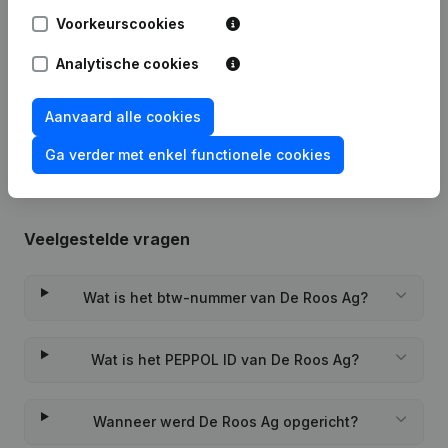
Voorkeurscookies
Datum
Publicatie
Analytische cookies
Rubriek Oprichting (Nieuwe
06-04-2022
Rechtspersoon, Opening Bijkantoor,
Aanvaard alle cookies
enz...)
Ga verder met enkel functionele cookies
Veelgestelde vragen
Wat is het btw-nummer van De Roos Ag?
Wat is het PEPPOL ID van De Roos Ag?
Wanneer werd De Roos Ag opgericht?