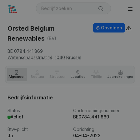
Orsted Belgium
Opvolgen
Renewables
(BV)
BE 0784.441.869
Wetenschapsstraat 14,
1040
Brussel
Algemeen
Bestuur
Structuur
Locaties
Tijdlijn
Jaar­rekeningen
Bedrijfsinformatie
Status
Ondernemingsnummer
Actief
BE0784.441.869
Btw-plicht
Oprichting
Ja
04-04-2022