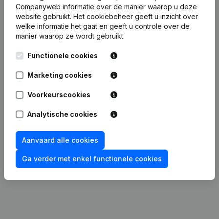
Companyweb informatie over de manier waarop u deze
website gebruikt.
Het cookiebeheer
geeft u inzicht over
Datum
Publicatie
welke informatie het gaat en geeft u controle over de
manier waarop ze wordt gebruikt.
Statuten (Vertaling, Coördinatie,
Functionele cookies
30-12-2025
Overige Wijzigingen, …) - Kapitaal -
Aandelen
Marketing cookies
24-06-2025
Ontslagnemingen - Benoemingen
Voorkeurscookies
06-05-2025
Ontslagnemingen - Benoemingen
Analytische cookies
17-04-2025
Ontslagnemingen - Benoemingen
Aanvaard alle cookies
Ga verder met enkel functionele cookies
Maatschappelijke Zetel - Adressen
25-11-2024
Anders Dan Maatschappelijke Zetel