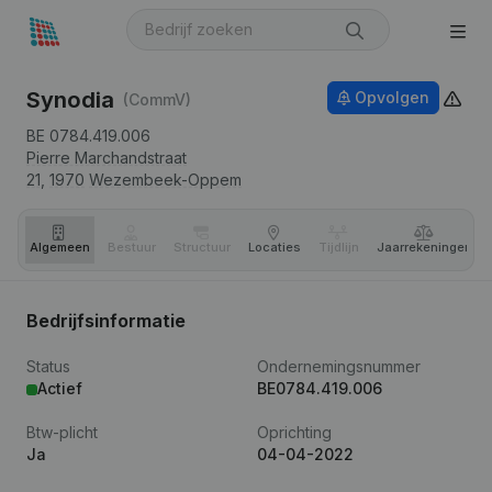
Synodia
Opvolgen
(CommV)
BE 0784.419.006
Pierre Marchandstraat
21,
1970
Wezembeek-Oppem
Algemeen
Bestuur
Structuur
Locaties
Tijdlijn
Jaar­rekeningen
Bedrijfsinformatie
Status
Ondernemingsnummer
Actief
BE0784.419.006
Btw-plicht
Oprichting
Ja
04-04-2022