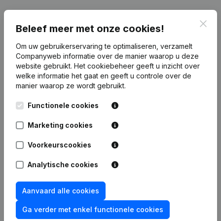
Clos
Beleef meer met onze cookies!
Publicaties
van Synodia
Om uw gebruikerservaring te optimaliseren, verzamelt
Companyweb informatie over de manier waarop u deze
website gebruikt.
Het cookiebeheer
geeft u inzicht over
Datum
Publicatie
welke informatie het gaat en geeft u controle over de
manier waarop ze wordt gebruikt.
Rubriek Oprichting (Nieuwe
06-04-2022
Rechtspersoon, Opening Bijkantoor,
Functionele cookies
enz...)
Marketing cookies
Voorkeurscookies
Veelgestelde vragen
Analytische cookies
Aanvaard alle cookies
Wat is het btw-nummer van Synodia?
Ga verder met enkel functionele cookies