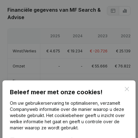
Financiële gegevens
van MF Search &
Advise
2025
2024
2023
2022
Winst/Verlies
€
4.675
€
19.234
€
-20.726
€
25.139
Omzet
-
-
€
55.666
€
76.822
Eigen
€
24.272
€
19.597
€
363
€
21.089
vermogen
Clos
Beleef meer met onze cookies!
Brutomarge
€
30.092
€
35.555
€
-5.124
€
25.224
Om uw gebruikerservaring te optimaliseren, verzamelt
Companyweb informatie over de manier waarop u deze
website gebruikt.
Het cookiebeheer
geeft u inzicht over
welke informatie het gaat en geeft u controle over de
manier waarop ze wordt gebruikt.
Publicaties
van MF Search & Advise