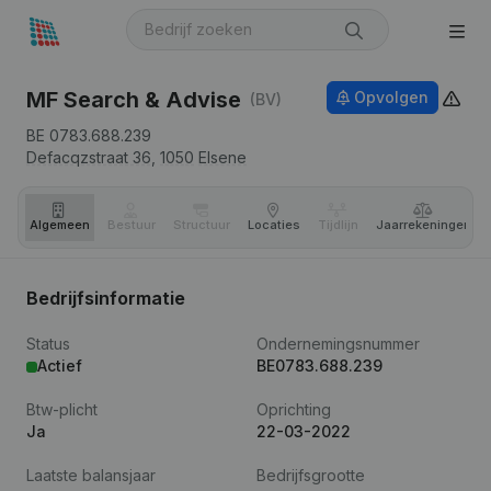
MF Search & Advise
Opvolgen
(BV)
BE 0783.688.239
Defacqzstraat 36,
1050
Elsene
Algemeen
Bestuur
Structuur
Locaties
Tijdlijn
Jaar­rekeningen
Bedrijfsinformatie
Status
Ondernemingsnummer
Actief
BE0783.688.239
Btw-plicht
Oprichting
Ja
22-03-2022
Laatste balansjaar
Bedrijfsgrootte