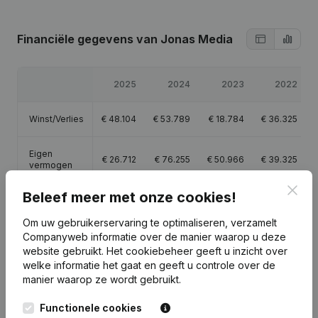
Financiële gegevens
van Jonas Media
2025
2024
2023
2022
Winst/Verlies
€
48.104
€
53.789
€
18.784
€
36.325
Eigen
€
26.712
€
76.255
€
50.966
€
39.325
vermogen
Clos
Beleef meer met onze cookies!
Brutomarge
€
71.095
€
75.849
€
29.396
€
47.209
Om uw gebruikerservaring te optimaliseren, verzamelt
Companyweb informatie over de manier waarop u deze
website gebruikt.
Het cookiebeheer
geeft u inzicht over
welke informatie het gaat en geeft u controle over de
manier waarop ze wordt gebruikt.
Publicaties
van Jonas Media
Functionele cookies