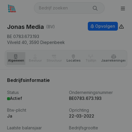
Jonas Media
Opvolgen
(BV)
BE 0783.673.193
Vilveld 40,
3590
Diepenbeek
Algemeen
Bestuur
Structuur
Locaties
Tijdlijn
Jaar­rekeningen
Bedrijfsinformatie
Status
Ondernemingsnummer
Actief
BE0783.673.193
Btw-plicht
Oprichting
Ja
22-03-2022
Laatste balansjaar
Bedrijfsgrootte