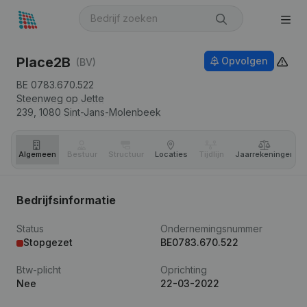
Place2B
Opvolgen
(BV)
BE 0783.670.522
Steenweg op Jette
239,
1080
Sint-Jans-Molenbeek
Algemeen
Bestuur
Structuur
Locaties
Tijdlijn
Jaar­rekeningen
Bedrijfsinformatie
Status
Ondernemingsnummer
Stopgezet
BE0783.670.522
Btw-plicht
Oprichting
Nee
22-03-2022