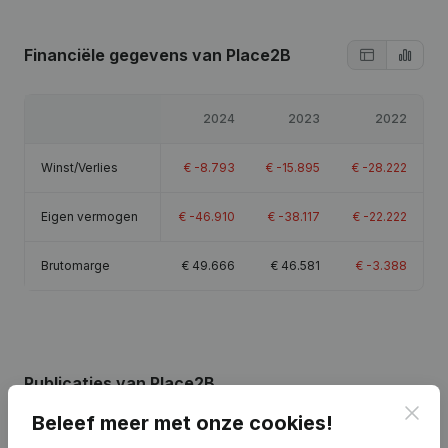
Financiële gegevens
van Place2B
2024
2023
2022
Winst/Verlies
€
-8.793
€
-15.895
€
-28.222
Eigen vermogen
€
-46.910
€
-38.117
€
-22.222
Brutomarge
€
49.666
€
46.581
€
-3.388
Publicaties
van Place2B
Clos
Beleef meer met onze cookies!
Datum
Publicatie