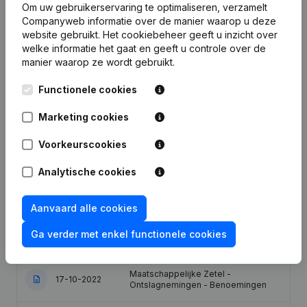
Om uw gebruikerservaring te optimaliseren, verzamelt
Companyweb informatie over de manier waarop u deze
Rubriek Einde (Stopzetting, Intrekking
website gebruikt.
Het cookiebeheer
geeft u inzicht over
Stopzetting, Nietigheid, Gerechtelijk
welke informatie het gaat en geeft u controle over de
Akkoord, Gerechtelijke
01-10-2025
manier waarop ze wordt gebruikt.
Reorganisatie, enz... - Rubriek
Herstructurering (Fusie, Splitsing,
Overdracht Vermogen, enz...)
Functionele cookies
Marketing cookies
Rubriek Einde (Stopzetting, Intrekking
Stopzetting, Nietigheid, Gerechtelijk
Akkoord, Gerechtelijke
Voorkeurscookies
24-09-2025
Reorganisatie, enz... - Kapitaal -
Aandelen - Rubriek Herstructurering
Analytische cookies
(Fusie, Splitsing, Overdracht
Vermogen, enz...)
Aanvaard alle cookies
Rubriek Herstructurering (Fusie,
23-06-2025
Splitsing, Overdracht Vermogen,
Ga verder met enkel functionele cookies
enz...)
Maatschappelijke Zetel -
17-10-2022
Ontslagnemingen - Benoemingen