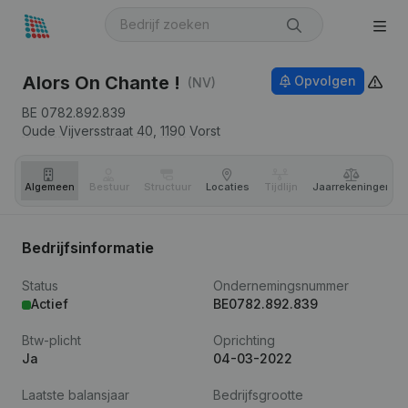
Alors On Chante !
Opvolgen
(NV)
BE 0782.892.839
Oude Vijversstraat 40,
1190
Vorst
Algemeen
Bestuur
Structuur
Locaties
Tijdlijn
Jaar­rekeningen
Bedrijfsinformatie
Status
Ondernemingsnummer
Actief
BE0782.892.839
Btw-plicht
Oprichting
Ja
04-03-2022
Laatste balansjaar
Bedrijfsgrootte