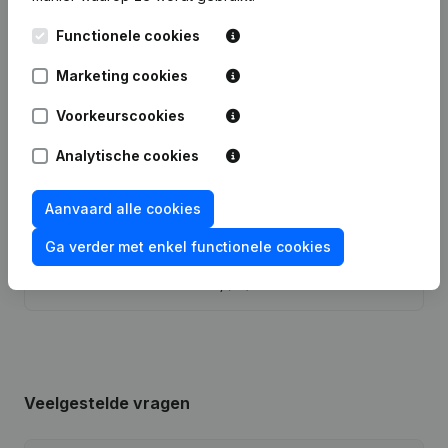
Functionele cookies
18-11-2024
Ontslagnemingen, Benoemingen
(FR)
Marketing cookies
06-10-2023
Maatschappelijke Zetel
(FR)
Voorkeurscookies
Kapitaal, Aandelen -
Analytische cookies
Ontslagnemingen, Benoemingen -
24-03-2022
Statuten (Vertaling, Coördinatie,
Overige Wijzigingen, …) - Wijziging
Juridische Vorm
(FR)
Aanvaard alle cookies
Ga verder met enkel functionele cookies
Rubriek Oprichting (Nieuwe
08-03-2022
Rechtspersoon, Opening Bijkantoor,
enz...)
(FR)
Veelgestelde vragen