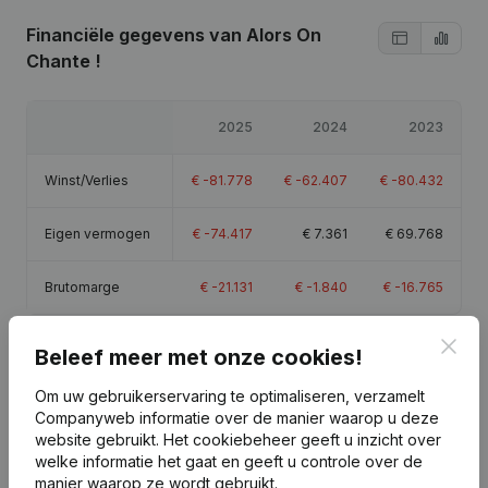
Financiële gegevens
van Alors On
Chante !
2025
2024
2023
Winst/Verlies
€
-81.778
€
-62.407
€
-80.432
Eigen vermogen
€
-74.417
€
7.361
€
69.768
Brutomarge
€
-21.131
€
-1.840
€
-16.765
Clos
Beleef meer met onze cookies!
Om uw gebruikerservaring te optimaliseren, verzamelt
Publicaties
van Alors On Chante !
Companyweb informatie over de manier waarop u deze
website gebruikt.
Het cookiebeheer
geeft u inzicht over
welke informatie het gaat en geeft u controle over de
Datum
Publicatie
manier waarop ze wordt gebruikt.