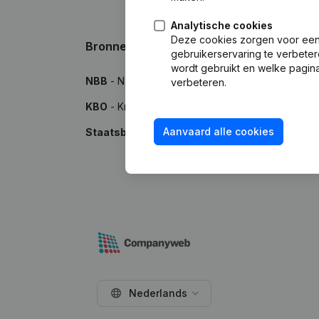
Analytische cookies
Deze cookies zorgen voor een 
Bronnen
gebruikerservaring te verbeter
wordt gebruikt en welke pagina
NBB
- Nationale Bank van België
verbeteren.
KBO
- Kruispuntbank van Ondernemingen
Aanvaard alle cookies
Staatsblad
- Publicaties in het Belgisch Staatsbl
Nederlands