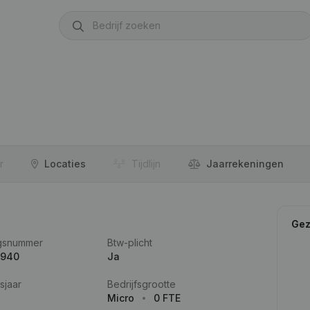
r
Locaties
Tijdlijn
Jaar­rekeningen
Gez
gsnummer
Btw-plicht
.940
Ja
sjaar
Bedrijfsgrootte
Micro
0 FTE