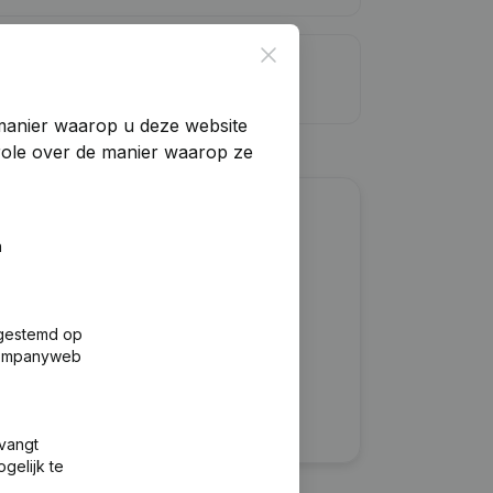
Close
dietlimiet
manier waarop u deze website
trole over de manier waarop ze
?
n
fgestemd op
 Companyweb
tvangt
gelijk te