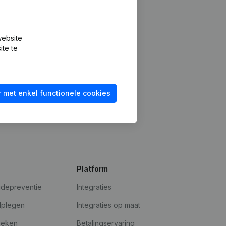
website
ite te
 met enkel functionele cookies
Platform
udepreventie
Integraties
dplegen
Integraties op maat
oeken
Betalingservaring