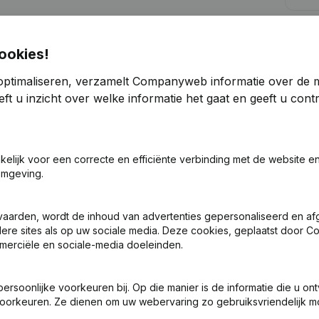
undigen
Kre
ookies!
optimaliseren, verzamelt Companyweb informatie over de 
ft u inzicht over welke informatie het gaat en geeft u con
Zoek je meer informatie over dit bedrijf
akelijk voor een correcte en efficiënte verbinding met de website e
Raadpleeg de gezondheid in een oogopslag
omgeving.
Kies voor snelle inzichten of granulaire details
vaarden, wordt de inhoud van advertenties gepersonaliseerd en a
Krijg updates van belangrijke ontwikkelingen
ndere sites als op uw sociale media. Deze cookies, geplaatst door
merciële en sociale-media doeleinden.
Probeer gratis
Meer ontdekken
7 dagen gratis proefperiode, geen kredietkaart vereist.
soonlijke voorkeuren bij. Op die manier is de informatie die u on
oorkeuren. Ze dienen om uw webervaring zo gebruiksvriendelijk mo