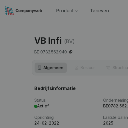
Product
Tarieven
VB Infi
(BV)
BE 0782.562.940
Algemeen
Bestuur
Structuu
Bedrijfsinformatie
Status
Ondernemin
Actief
BE0782.562
Oprichting
Laatste balan
24-02-2022
2025