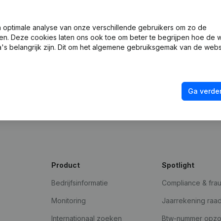
optimale analyse van onze verschillende gebruikers om zo de
en. Deze cookies laten ons ook toe om beter te begrijpen hoe de 
's belangrijk zijn. Dit om het algemene gebruiksgemak van de webs
Ga verder
ad
Product
Spotlight
Bedrijfsinformatie
Compliance & fra
Monitoring
Jaarrekening raa
Internationaal zoeken
Btw-nummer opz